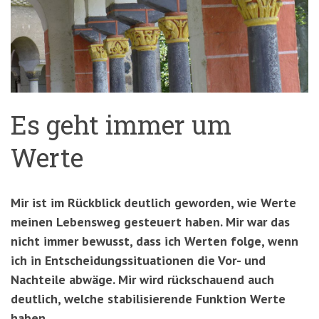
'3')
Zur
Suche
springen
(Accesskey
'2')
Es geht immer um
Werte
Mir ist im Rückblick deutlich geworden, wie Werte
meinen Lebensweg gesteuert haben. Mir war das
nicht immer bewusst, dass ich Werten folge, wenn
ich in Entscheidungssituationen die Vor- und
Nachteile abwäge. Mir wird rückschauend auch
deutlich, welche stabilisierende Funktion Werte
haben.