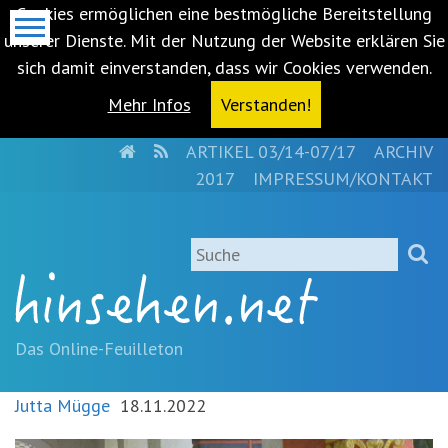
Cookies ermöglichen eine bestmögliche Bereitstellung
unserer Dienste. Mit der Nutzung der Website erklären Sie
sich damit einverstanden, dass wir Cookies verwenden.
Mehr Infos
Verstanden!
HOME
RSS
ARTIKEL 03/14-07/17
ARCHIV
Metanavigation
2017
IMPRESSUM/KONTAKT
Navigationsabkürzungen
Zum
Suche
Inhalt
springen
(Accesskey
'1')
Zur
Das Online-Feuilleton
Navigation
springen
Jutta Mügge
18.11.2022
(Accesskey