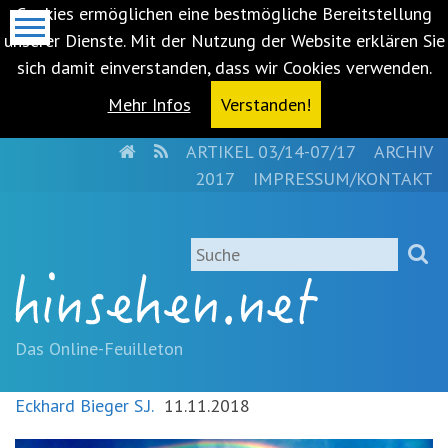
Cookies ermöglichen eine bestmögliche Bereitstellung
unserer Dienste. Mit der Nutzung der Website erklären Sie
sich damit einverstanden, dass wir Cookies verwenden.
Mehr Infos
Verstanden!
HOME
RSS
ARTIKEL 03/14-07/17
ARCHIV
Metanavigation
2017
IMPRESSUM/KONTAKT
Navigationsabkürzungen
Zum
Suche
Inhalt
springen
(Accesskey
'1')
Zur
Das Online-Feuilleton
Navigation
springen
Eckhard Bieger S.J.
11.11.2018
(Accesskey