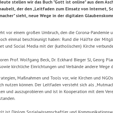
eute stellen wir das Buch "Gott ist online" aus dem Asc
naubelt, der den „Leitfaden zum Einsatz von Internet, 
tmacher" sieht, neue Wege in der digitalen Glaubensko
eht vor einem großen Umbruch, den die Corona-Pandemie 
noch einmal beschleunigt haben: Rund die Hälfte der Mitgli
et und Social Media mit der (katholischen) Kirche verbunde
oren Prof. Wolfgang Beck, Dr. Eckhard Bieger SJ, Georg Pla
sowie kirchliche Einrichtungen und Verbände andere Wege 
Strategien, Maßnahmen und Tools vor, wie Kirchen und NGOs 
sch nutzen können. Der Leitfaden versteht sich als „Mutmach
 und auszuprobieren und ist in Kooperation mit dem Verein
standen.
elt ist Diplom Sozialwissenschaftler und Kommunikationsw