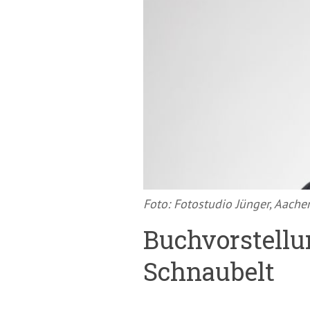
springen
(Accesskey
'2')
Foto: Fotostudio Jünger, Aache
Buchvorstellun
Schnaubelt