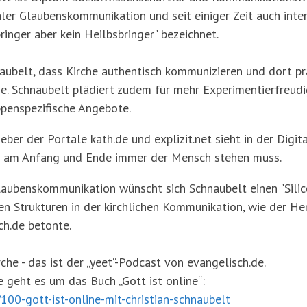
taler Glaubenskommunikation und seit einiger Zeit auch in
bringer aber kein Heilbsbringer" bezeichnet.
hnaubelt, dass Kirche authentisch kommunizieren und dort p
e. Schnaubelt plädiert zudem für mehr Experimentierfreudigk
penspezifische Angebote.
er der Portale kath.de und explizit.net sieht in der Digi
ass am Anfang und Ende immer der Mensch stehen muss.
Glaubenskommunikation wünscht sich Schnaubelt einen "Silic
n Strukturen in der kirchlichen Kommunikation, wie der Her
sch.de betonte.
che - das ist der „yeet“-Podcast von evangelisch.de.
e geht es um das Buch „Gott ist online“:
/100-gott-ist-online-mit-christian-schnaubelt