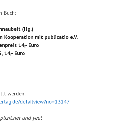
m Buch:
chnaubelt (Hg.)
n Kooperation mit publicatio e.V.
npreis 14,- Euro
 14,- Euro
ellt werden:
erlag.de/detailview?no=13147
plizit.net und yeet