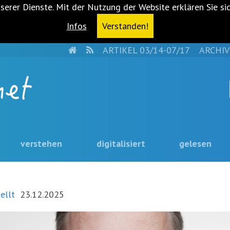
serer Dienste. Mit der Nutzung der Website erklären Sie si
Infos
Verstanden!
HOME
RSS
ARTIKEL 03/14-07/17
ARCHIV
verstehen
digitalisiert
gelesen
ellt
23.12.2025