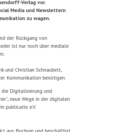
hendorff-Verlag vor.
Social Media und Newslettern
mmunikation zu wagen.
und der Rückgang von
eder ist nur noch über mediale
n.
nk und Christian Schnaubelt,
der Kommunikation benötigen.
die Digitalisierung und
er“, neue Wege in der digitalen
 publicatio e.V.
irt aus Bochum und beschäftigt