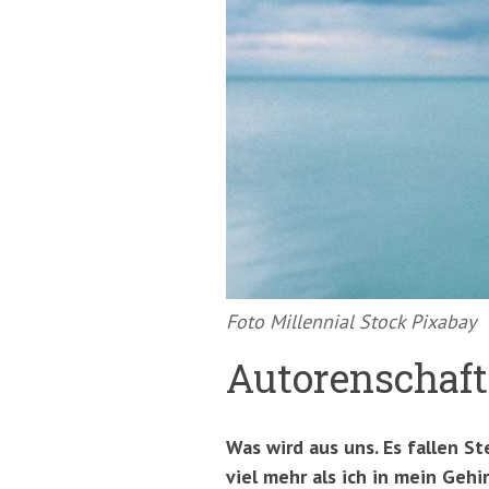
springen
(Accesskey
'2')
Foto Millennial Stock Pixabay
Autorenschaft
Was wird aus uns. Es fallen S
viel mehr als ich in mein Geh