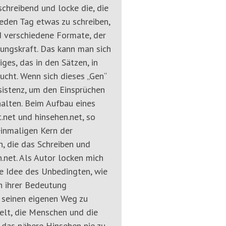
chreibend und locke die, die
jeden Tag etwas zu schreiben,
nd verschiedene Formate, der
tungskraft. Das kann man sich
ges, das in den Sätzen, in
ucht. Wenn sich dieses „Gen“
sistenz, um den Einsprüchen
alten. Beim Aufbau eines
.net und hinsehen.net, so
einmaligen Kern der
, die das Schreiben und
n.net. Als Autor locken mich
ie Idee des Unbedingten, wie
n ihrer Bedeutung
h seinen eigenen Weg zu
Welt, die Menschen und die
das nähere Hinsehen nie zu