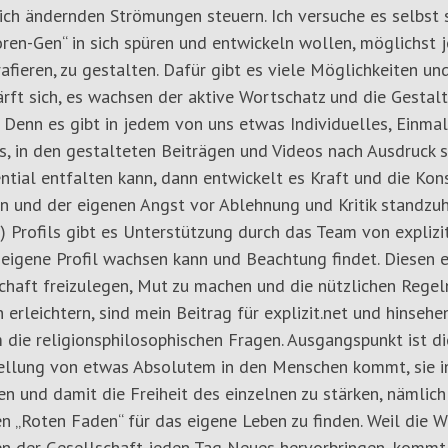
ich ändernden Strömungen steuern. Ich versuche es selbst s
ren-Gen“ in sich spüren und entwickeln wollen, möglichst 
afieren, zu gestalten. Dafür gibt es viele Möglichkeiten u
ärft sich, es wachsen der aktive Wortschatz und die Gestal
 Denn es gibt in jedem von uns etwas Individuelles, Einmali
, in den gestalteten Beiträgen und Videos nach Ausdruck s
ntial entfalten kann, dann entwickelt es Kraft und die Kon
n und der eigenen Angst vor Ablehnung und Kritik standzuh
) Profils gibt es Unterstützung durch das Team von explizit
 eigene Profil wachsen kann und Beachtung findet. Diesen 
haft freizulegen, Mut zu machen und die nützlichen Regeln
 erleichtern, sind mein Beitrag für explizit.net und hinsehe
 die religionsphilosophischen Fragen. Ausgangspunkt ist d
tellung von etwas Absolutem in den Menschen kommt, sie i
en und damit die Freiheit des einzelnen zu stärken, nämlic
n „Roten Faden“ für das eigene Leben zu finden. Weil die 
n der Gesellschaft jeden Tag Neues hervorbringen, kommt 