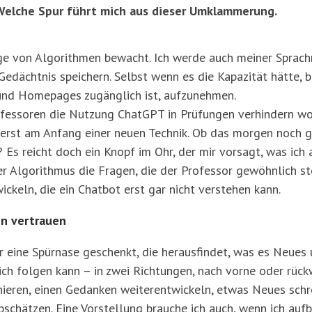
 Welche Spur führt mich aus dieser Umklammerung.
ge von Algorithmen bewacht. Ich werde auch meiner Sprachm
Gedächtnis speichern. Selbst wenn es die Kapazität hätte, 
 und Homepages zugänglich ist, aufzunehmen.
ofessoren die Nutzung ChatGPT in Prüfungen verhindern wol
 erst am Anfang einer neuen Technik. Ob das morgen noch g
Es reicht doch ein Knopf im Ohr, der mir vorsagt, was ich 
r Algorithmus die Fragen, die der Professor gewöhnlich st
ckeln, die ein Chatbot erst gar nicht verstehen kann.
en vertrauen
r eine Spürnase geschenkt, die herausfindet, was es Neues 
 ich folgen kann – in zwei Richtungen, nach vorne oder rück
rchieren, einen Gedanken weiterentwickeln, etwas Neues sc
abschätzen. Eine Vorstellung brauche ich auch, wenn ich auf