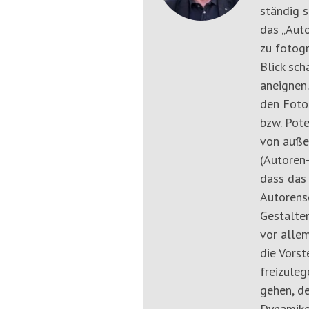
ständig s
das „Auto
zu fotogr
Blick sch
aneignen.
den Fotos
bzw. Pote
von auße
(Autoren-
dass das
Autorensc
Gestalten
vor allem
die Vors
freizuleg
gehen, de
Dynamike