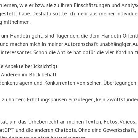
lernen, wie er bzw. sie zu ihren Einschätzungen und Analy
gestellt habe. Deshalb sollte ich mehr aus meiner individu
g mitnehmen.
 um Handeln geht, sind Tugenden, die dem Handeln Orientie
 und machen mich in meiner Autorenschaft unabhängiger. A
 interessanter. Schon die Antike hat dafür die vier Kardinal
le Aspekte berücksichtigt
e Anderen im Blick behält
edenkenträgern und Konkurrenten von seinen Überlegungen 
n zu halten; Erholungspausen einzulegen, kein Zwölfstunde
rität, um das Urheberrecht an meinen Texten, Fotos, Vdieos
atGPT und die anderen Chatbots. Ohne eine Gewerkschaft, 