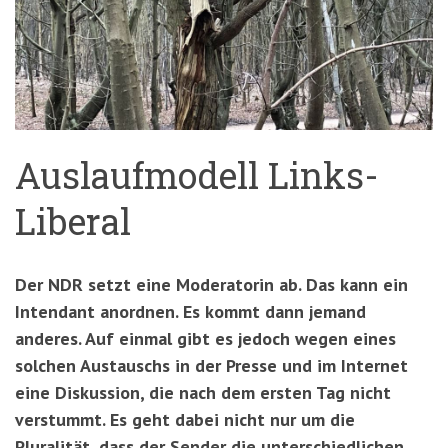
'3')
Zur
Suche
springen
(Accesskey
'2')
Auslaufmodell Links-
Liberal
Der NDR setzt eine Moderatorin ab. Das kann ein
Intendant anordnen. Es kommt dann jemand
anderes. Auf einmal gibt es jedoch wegen eines
solchen Austauschs in der Presse und im Internet
eine Diskussion, die nach dem ersten Tag nicht
verstummt. Es geht dabei nicht nur um die
Pluralität, dass der Sender die unterschiedlichen