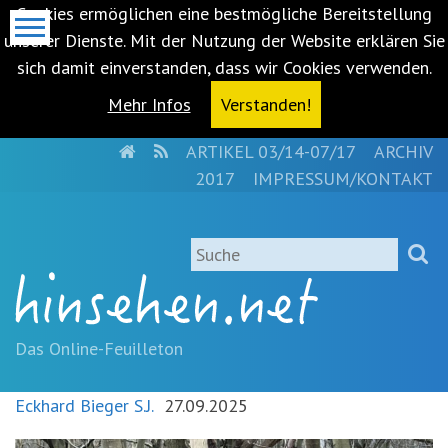
Cookies ermöglichen eine bestmögliche Bereitstellung
unserer Dienste. Mit der Nutzung der Website erklären Sie
sich damit einverstanden, dass wir Cookies verwenden.
Mehr Infos
Verstanden!
HOME
RSS
ARTIKEL 03/14-07/17
ARCHIV
Metanavigation
2017
IMPRESSUM/KONTAKT
Navigationsabkürzungen
Zum
Suche
Inhalt
springen
(Accesskey
'1')
Zur
Das Online-Feuilleton
Navigation
springen
Eckhard Bieger S.J.
27.09.2025
(Accesskey