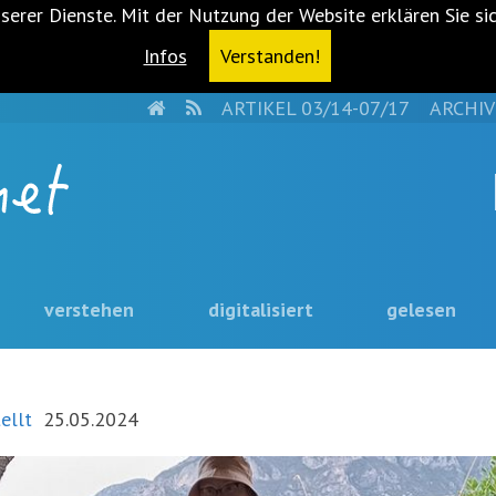
serer Dienste. Mit der Nutzung der Website erklären Sie si
Infos
Verstanden!
HOME
RSS
ARTIKEL 03/14-07/17
ARCHIV
verstehen
digitalisiert
gelesen
ellt
25.05.2024