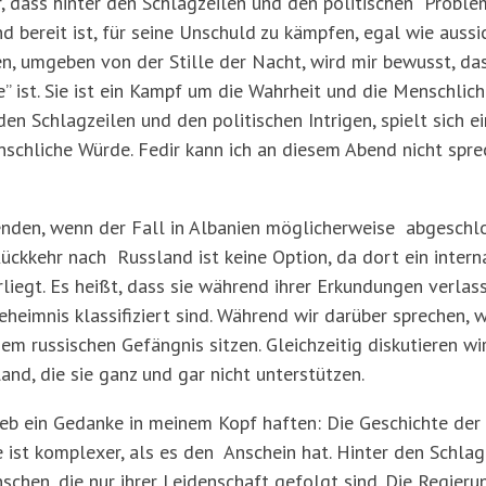
, dass hinter den Schlagzeilen und den politischen Proble
d bereit ist, für seine Unschuld zu kämpfen, egal wie aussi
en, umgeben von der Stille der Nacht, wird mir bewusst, da
” ist. Sie ist ein Kampf um die Wahrheit und die Menschlichke
n Schlagzeilen und den politischen Intrigen, spielt sich ei
chliche Würde. Fedir kann ich an diesem Abend nicht sprec
nden, wenn der Fall in Albanien möglicherweise abgeschl
ückkehr nach Russland ist keine Option, da dort ein intern
rliegt. Es heißt, dass sie während ihrer Erkundungen verla
eimnis klassifiziert sind. Während wir darüber sprechen, wi
inem russischen Gefängnis sitzen. Gleichzeitig diskutieren 
and, die sie ganz und gar nicht unterstützen.
ieb ein Gedanke in meinem Kopf haften: Die Geschichte der
 ist komplexer, als es den Anschein hat. Hinter den Schla
chen, die nur ihrer Leidenschaft gefolgt sind. Die Regieru