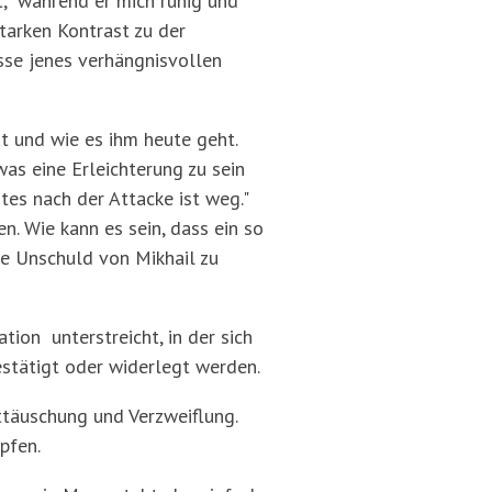
bt, während er mich ruhig und
starken Kontrast zu der
isse jenes verhängnisvollen
t und wie es ihm heute geht.
as eine Erleichterung zu sein
es nach der Attacke ist weg."
n. Wie kann es sein, dass ein so
ie Unschuld von Mikhail zu
tion unterstreicht, in der sich
estätigt oder widerlegt werden.
nttäuschung und Verzweiflung.
mpfen.