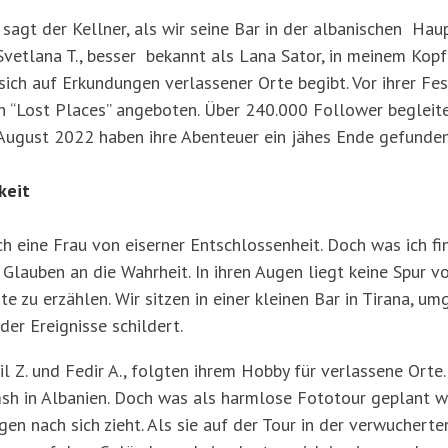
, sagt der Kellner, als wir seine Bar in der albanischen Hau
vetlana T., besser bekannt als Lana Sator, in meinem Kopf 
 sich auf Erkundungen verlassener Orte begibt. Vor ihrer Fe
 “Lost Places” angeboten. Über 240.000 Follower begleiten
August 2022 haben ihre Abenteuer ein jähes Ende gefunden
keit
ch eine Frau von eiserner Entschlossenheit. Doch was ich fi
Glauben an die Wahrheit. In ihren Augen liegt keine Spur v
te zu erzählen. Wir sitzen in einer kleinen Bar in Tirana, 
 der Ereignisse schildert.
il Z. und Fedir A., folgten ihrem Hobby für verlassene Orte
amsh in Albanien. Doch was als harmlose Fototour geplant 
gen nach sich zieht. Als sie auf der Tour in der verwuchert