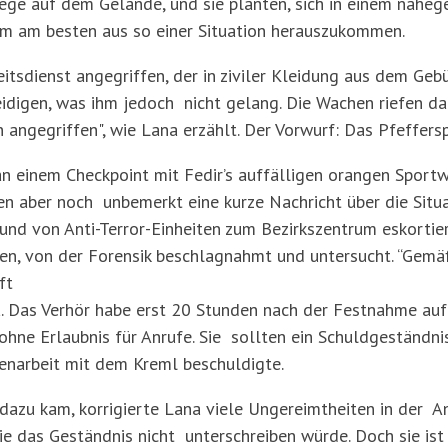
Wege auf dem Gelände, und sie planten, sich in einem naheg
, um am besten aus so einer Situation herauszukommen.
tsdienst angegriffen, der in ziviler Kleidung aus dem Geb
idigen, was ihm jedoch nicht gelang. Die Wachen riefen dar
angegriffen", wie Lana erzählt. Der Vorwurf: Das Pfeffers
n einem Checkpoint mit Fedir’s auffälligen orangen Sport
en aber noch unbemerkt eine kurze Nachricht über die Situ
und von Anti-Terror-Einheiten zum Bezirkszentrum eskortier
den, von der Forensik beschlagnahmt und untersucht. “Gem
ft
 Das Verhör habe erst 20 Stunden nach der Festnahme auf
ne Erlaubnis für Anrufe. Sie sollten ein Schuldgeständnis
enarbeit mit dem Kreml beschuldigte.
 dazu kam, korrigierte Lana viele Ungereimtheiten in der A
ie das Geständnis nicht unterschreiben würde. Doch sie ist