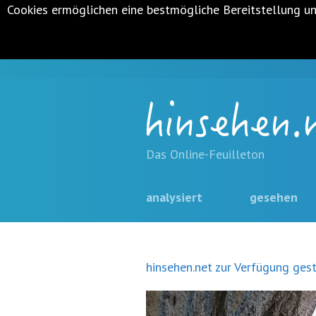
Cookies ermöglichen eine bestmögliche Bereitstellung un
Metanavigation
Navigationsabkürzungen
Zum
Inhalt
Das Online-Feuilleton
springen
(Accesskey
Hauptnavigation
navigation
analysiert
gesehen
'1')
Zur
überspringen
Navigation
springen
(Accesskey
hinsehen.net zur Verfügung gest
'3')
Zur
Suche