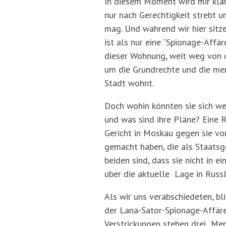
In diesem Moment wird mir klar
nur nach Gerechtigkeit strebt un
mag. Und während wir hier sitz
ist als nur eine “Spionage-Affäre
dieser Wohnung, weit weg von de
um die Grundrechte und die mens
Stadt wohnt.
Doch wohin könnten sie sich we
und was sind ihre Pläne? Eine R
Gericht in Moskau gegen sie vo
gemacht haben, die als Staatsgeh
beiden sind, dass sie nicht in e
über die aktuelle Lage in Russl
Als wir uns verabschiedeten, bl
der Lana-Sator-Spionage-Affäre
Verstrickungen stehen drei Mens