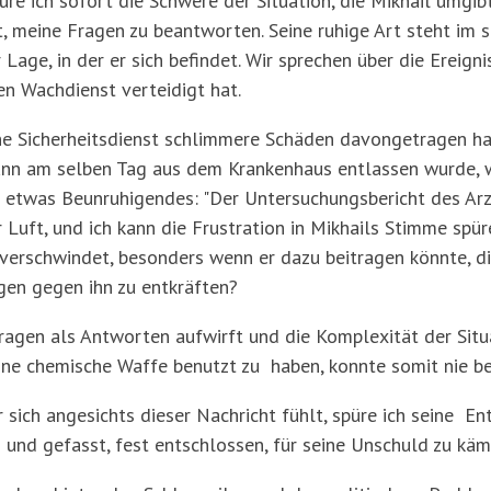
üre ich sofort die Schwere der Situation, die Mikhail umgi
t, meine Fragen zu beantworten. Seine ruhige Art steht im 
 Lage, in der er sich befindet. Wir sprechen über die Ereign
en Wachdienst verteidigt hat.
ene Sicherheitsdienst schlimmere Schäden davongetragen ha
Mann am selben Tag aus dem Krankenhaus entlassen wurde, w
l etwas Beunruhigendes: "Der Untersuchungsbericht des Arzt
Luft, und ich kann die Frustration in Mikhails Stimme spüre
 verschwindet, besonders wenn er dazu beitragen könnte, d
gen gegen ihn zu entkräften?
Fragen als Antworten aufwirft und die Komplexität der Situa
 eine chemische Waffe benutzt zu haben, konnte somit nie b
er sich angesichts dieser Nachricht fühlt, spüre ich seine E
g und gefasst, fest entschlossen, für seine Unschuld zu kä