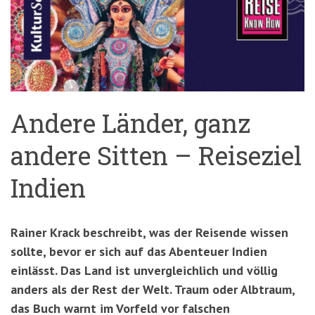
'3')
Zur
Suche
springen
(Accesskey
'2')
Andere Länder, ganz
andere Sitten – Reiseziel
Indien
Rainer Krack beschreibt, was der Reisende wissen
sollte, bevor er sich auf das Abenteuer Indien
einlässt. Das Land ist unvergleichlich und völlig
anders als der Rest der Welt. Traum oder Albtraum,
das Buch warnt im Vorfeld vor falschen