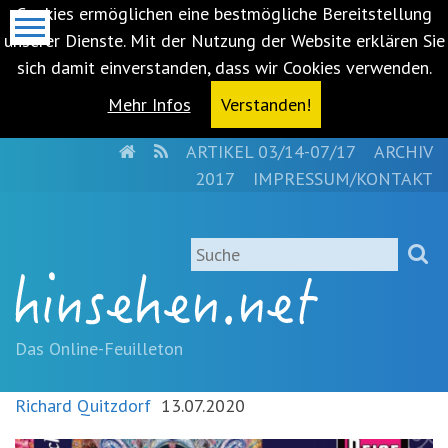
Cookies ermöglichen eine bestmögliche Bereitstellung
unserer Dienste. Mit der Nutzung der Website erklären Sie
sich damit einverstanden, dass wir Cookies verwenden.
Mehr Infos
Verstanden!
HOME
RSS
ARTIKEL 03/14-07/17
ARCHIV
Metanavigation
2017
IMPRESSUM/KONTAKT
Navigationsabkürzungen
Zum
Suche
Inhalt
springen
(Accesskey
'1')
Zur
Das Online-Feuilleton
Navigation
springen
Richard Quitzdorf
13.07.2020
(Accesskey