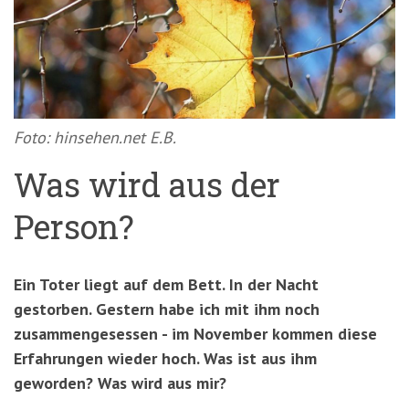
'3')
Zur
Suche
springen
(Accesskey
'2')
Foto: hinsehen.net E.B.
Was wird aus der
Person?
Ein Toter liegt auf dem Bett. In der Nacht
gestorben. Gestern habe ich mit ihm noch
zusammengesessen - im November kommen diese
Erfahrungen wieder hoch. Was ist aus ihm
geworden? Was wird aus mir?