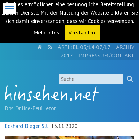
Cookies ermöglichen eine bestmögliche Bereitstellung
unserer Dienste. Mit der Nutzung der Website erklären Sie
sich damit einverstanden, dass wir Cookies verwenden.
Mehr Infos
Verstanden!
HOME
RSS
ARTIKEL 03/14-07/17
ARCHIV
Metanavigation
2017
IMPRESSUM/KONTAKT
Navigationsabkürzungen
Zum
Suche
Inhalt
springen
(Accesskey
'1')
Zur
Das Online-Feuilleton
Navigation
springen
Eckhard Bieger S.J.
13.11.2020
(Accesskey