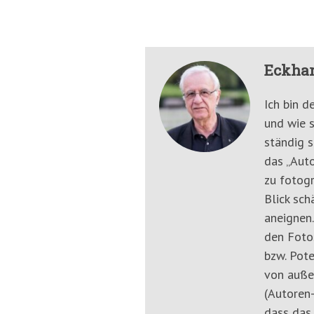
Eckhar
Ich bin d
und wie s
ständig s
das „Auto
zu fotogr
Blick sch
aneignen.
den Fotos
bzw. Pote
von auße
(Autoren-
dass das