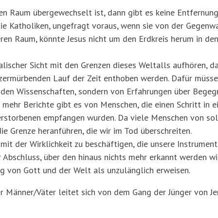
en Raum übergewechselt ist, dann gibt es keine Entfernung z
die Katholiken, ungefragt voraus, wenn sie von der Gegenwa
eren Raum, könnte Jesus nicht um den Erdkreis herum in de
lischer Sicht mit den Grenzen dieses Weltalls aufhören, d
 zermürbenden Lauf der Zeit enthoben werden. Dafür müssen
us den Wissenschaften, sondern von Erfahrungen über Bege
ehr Berichte gibt es von Menschen, die einen Schritt in ei
rstorbenen empfangen wurden. Da viele Menschen von solc
ie Grenze heranführen, die wir im Tod überschreiten.
mit der Wirklichkeit zu beschäftigen, die unsere Instrument
er Abschluss, über den hinaus nichts mehr erkannt werden w
g von Gott und der Welt als unzulänglich erweisen.
 Männer/Väter leitet sich von dem Gang der Jünger von Je