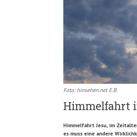
springen
(Accesskey
'2')
Foto: hinsehen.net E.B.
Himmelfahrt im
Himmelfahrt Jesu, im Zeitalte
es muss eine andere Wirklichk