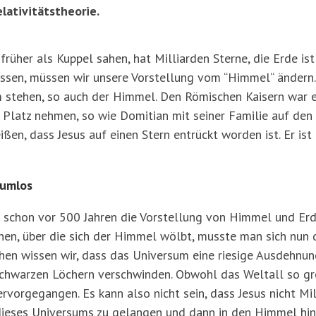
lativitätstheorie.
üher als Kuppel sahen, hat Milliarden Sterne, die Erde ist n
ssen, müssen wir unsere Vorstellung vom “Himmel“ ändern. 
 stehen, so auch der Himmel. Den Römischen Kaisern war e
n Platz nehmen, so wie Domitian mit seiner Familie auf den
ßen, dass Jesus auf einen Stern entrückt worden ist. Er ist 
aumlos
schon vor 500 Jahren die Vorstellung von Himmel und Erde
hen, über die sich der Himmel wölbt, musste man sich nun d
chen wissen wir, dass das Universum eine riesige Ausdehnung
 Schwarzen Löchern verschwinden. Obwohl das Weltall so gro
vorgegangen. Es kann also nicht sein, dass Jesus nicht Mi
 dieses Universums zu gelangen und dann in den Himmel hin