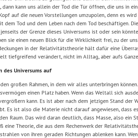
nn kann uns allein der Tod die Tür öffnen, die uns in eine
en Kopf auf die neuen Vorstellungen umzupolen, denn es wir
 mit dem Tod und dem Leben nach dem Tod beschäftigen. Di
jenseits der Grenze dieses Universums ist oder sein könnte.
n sie einen neuen Blick für die Wirklichkeit frei, zu der uns
kungen in der Relativitätstheorie hält dafür eine Überras
elt tiefgreifend verändert, nicht im Alltag, aber aufs Ganz
n des Universums auf
 den großen Rahmen, in dem wir alles unterbringen können
svermögen einen Platz haben. Wenn das Weltall sich ausde
h vergrößern kann. Es ist aber nach dem jetzigen Stand der
ibt. Es ist also die Materie nicht darauf angewiesen, dass e
h den Raum. Das wird daran deutlich, dass Masse, also ein 
oß eine Theorie, die aus dem Rechenwerk der Relativitätsth
strahlen von ihren geraden Richtungen ablenken kann. We