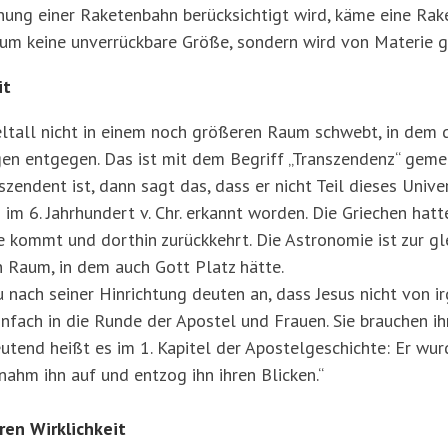
nung einer Raketenbahn berücksichtigt wird, käme eine Rake
Raum keine unverrückbare Größe, sondern wird von Materie 
it
eltall nicht in einem noch größeren Raum schwebt, in dem 
en entgegen. Das ist mit dem Begriff „Transzendenz“ gemei
szendent ist, dann sagt das, dass er nicht Teil dieses Univ
m 6. Jahrhundert v. Chr. erkannt worden. Die Griechen hatte
e kommt und dorthin zurückkehrt. Die Astronomie ist zur g
n Raum, in dem auch Gott Platz hätte.
u nach seiner Hinrichtung deuten an, dass Jesus nicht von
einfach in die Runde der Apostel und Frauen. Sie brauchen ih
eutend heißt es im 1. Kapitel der Apostelgeschichte: Er wur
hm ihn auf und entzog ihn ihren Blicken.“
ren Wirklichkeit