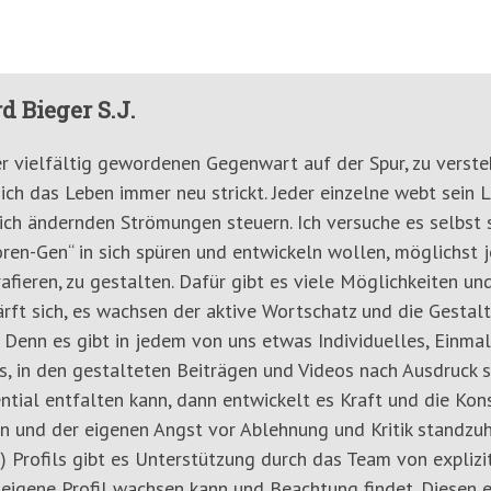
d Bieger S.J.
er vielfältig gewordenen Gegenwart auf der Spur, zu verste
ich das Leben immer neu strickt. Jeder einzelne webt sein 
ich ändernden Strömungen steuern. Ich versuche es selbst s
ren-Gen“ in sich spüren und entwickeln wollen, möglichst 
afieren, zu gestalten. Dafür gibt es viele Möglichkeiten u
ärft sich, es wachsen der aktive Wortschatz und die Gestal
 Denn es gibt in jedem von uns etwas Individuelles, Einmali
, in den gestalteten Beiträgen und Videos nach Ausdruck s
ntial entfalten kann, dann entwickelt es Kraft und die Kon
n und der eigenen Angst vor Ablehnung und Kritik standzuh
) Profils gibt es Unterstützung durch das Team von explizit
 eigene Profil wachsen kann und Beachtung findet. Diesen 