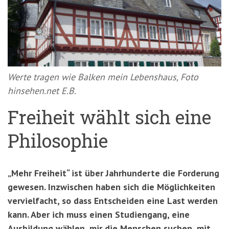
'3')
Zur
Suche
springen
(Accesskey
'2')
Werte tragen wie Balken mein Lebenshaus, Foto
hinsehen.net E.B.
Freiheit wählt sich eine
Philosophie
„Mehr Freiheit“ ist über Jahrhunderte die Forderung
gewesen. Inzwischen haben sich die Möglichkeiten
vervielfacht, so dass Entscheiden eine Last werden
kann. Aber ich muss einen Studiengang, eine
Ausbildung wählen, mir die Menschen suchen, mit