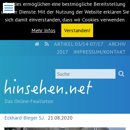
Cookies ermöglichen eine bestmögliche Bereitstellung
unserer Dienste. Mit der Nutzung der Website erklären Sie
sich damit einverstanden, dass wir Cookies verwenden.
Mehr Infos
Verstanden!
HOME
RSS
ARTIKEL 03/14-07/17
ARCHIV
Metanavigation
2017
IMPRESSUM/KONTAKT
Navigationsabkürzungen
Zum
Suche
Inhalt
springen
(Accesskey
'1')
Zur
Das Online-Feuilleton
Navigation
springen
Eckhard Bieger S.J.
21.08.2020
(Accesskey