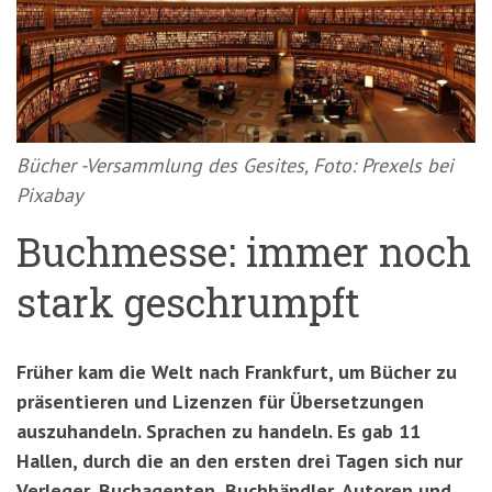
'3')
Zur
Suche
springen
(Accesskey
'2')
Bücher -Versammlung des Gesites, Foto: Prexels bei
Pixabay
Buchmesse: immer noch
stark geschrumpft
Früher kam die Welt nach Frankfurt, um Bücher zu
präsentieren und Lizenzen für Übersetzungen
auszuhandeln. Sprachen zu handeln. Es gab 11
Hallen, durch die an den ersten drei Tagen sich nur
Verleger, Buchagenten, Buchhändler, Autoren und