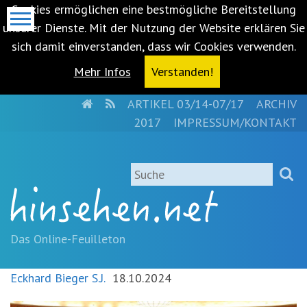
Cookies ermöglichen eine bestmögliche Bereitstellung
unserer Dienste. Mit der Nutzung der Website erklären Sie
sich damit einverstanden, dass wir Cookies verwenden.
Mehr Infos
Verstanden!
HOME
RSS
ARTIKEL 03/14-07/17
ARCHIV
Metanavigation
2017
IMPRESSUM/KONTAKT
Navigationsabkürzungen
Zum
Suche
Inhalt
springen
(Accesskey
'1')
Zur
Das Online-Feuilleton
Navigation
springen
Eckhard Bieger S.J.
18.10.2024
(Accesskey