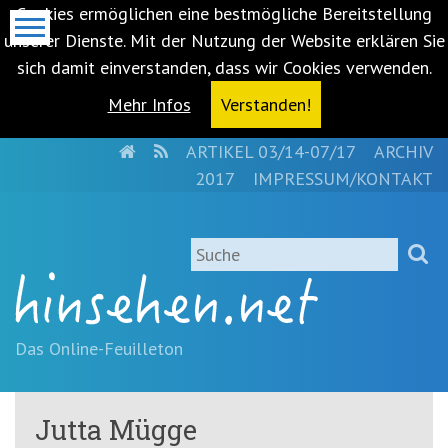
Cookies ermöglichen eine bestmögliche Bereitstellung
unserer Dienste. Mit der Nutzung der Website erklären Sie
sich damit einverstanden, dass wir Cookies verwenden.
Mehr Infos
Verstanden!
HOME
RSS
ARTIKEL 03/14-07/17
ARCHIV
Metanavigation
2017
IMPRESSUM/KONTAKT
Navigationsabkürzungen
Zum
Suche
Inhalt
springen
(Accesskey
'1')
Zur
Das Online-Feuilleton
Navigation
springen
(Accesskey
Jutta Mügge