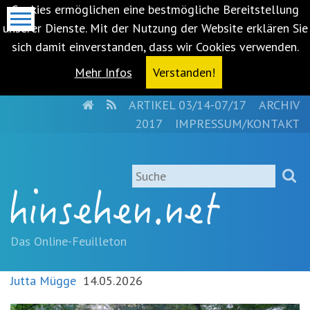
Cookies ermöglichen eine bestmögliche Bereitstellung
unserer Dienste. Mit der Nutzung der Website erklären Sie
sich damit einverstanden, dass wir Cookies verwenden.
Mehr Infos
Verstanden!
HOME
RSS
ARTIKEL 03/14-07/17
ARCHIV
Metanavigation
2017
IMPRESSUM/KONTAKT
Navigationsabkürzungen
Zum
Suche
Inhalt
springen
(Accesskey
'1')
Zur
Das Online-Feuilleton
Navigation
springen
Jutta Mügge
14.05.2026
(Accesskey