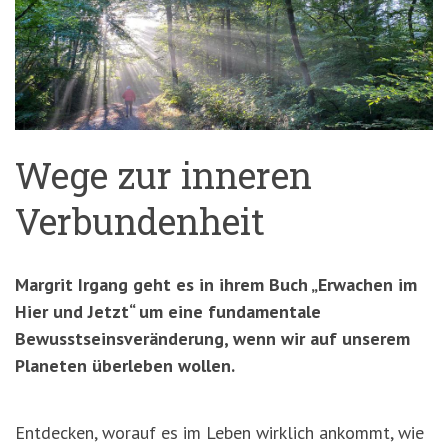
'3')
Zur
Suche
springen
(Accesskey
'2')
Wege zur inneren
Verbundenheit
Margrit Irgang geht es in ihrem Buch „Erwachen im
Hier und Jetzt“ um eine fundamentale
Bewusstseinsveränderung, wenn wir auf unserem
Planeten überleben wollen.
Entdecken, worauf es im Leben wirklich ankommt, wie