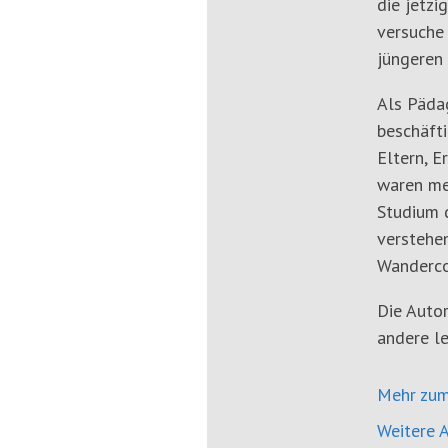
die jetzi
versuche
jüngeren 
Als Päda
beschäfti
Eltern, E
waren me
Studium d
verstehen
Wanderco
Die Autor
andere le
Mehr zum
Weitere A