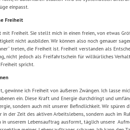
üge einpasst.
e Freiheit
ft mit Freiheit. Sie stellt mich in einen freien, von etwas
rtigkeit nicht ausbilden. Wir können also noch genauer sage
er“ treten, die Freiheit ist. Freiheit verstanden als Entsch
 nicht jedoch als Freifahrtschein für willkürliches Verhal
reiheit spricht.
hmen
, gewinne ich Freiheit von äußeren Zwängen. Ich lasse mic
abenen ein. Diese Kraft und Energie durchdringt und umfäng
rgie, sondern auch mit unserer Befindlichkeit. Wir spüren d
nur in der Zeit des aktiven Arbeitslebens, sondern auch im Ru
ich in unserem Lebensauftrag ausformt, täglich unsere Auf
rspektive meines Lebensauftrages schauen. Ich kann den Tag