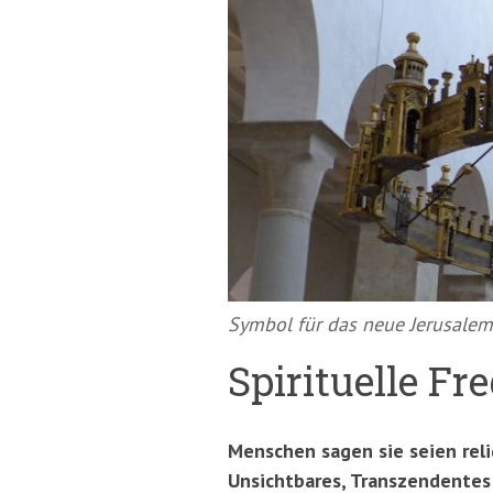
springen
(Accesskey
'2')
Symbol für das neue Jerusalem,
Spirituelle Fr
Menschen sagen sie seien reli
Unsichtbares, Transzendentes