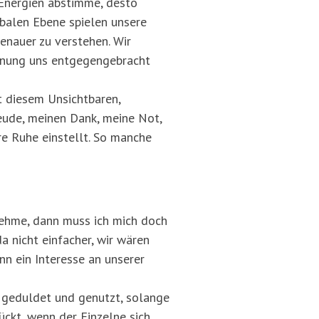
 Energien abstimme, desto
rbalen Ebene spielen unsere
enauer zu verstehen. Wir
hnung uns entgegengebracht
t diesem Unsichtbaren,
eude, meinen Dank, meine Not,
e Ruhe einstellt. So manche
nehme, dann muss ich mich doch
a nicht einfacher, wir wären
ann ein Interesse an unserer
r geduldet und genutzt, solange
rückt, wenn der Einzelne sich