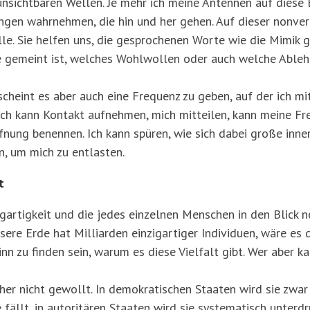
nsichtbaren Wellen. Je mehr ich meine Antennen auf diese
ungen wahrnehmen, die hin und her gehen. Auf dieser nonve
le. Sie helfen uns, die gesprochenen Worte wie die Mimik g
e gemeint ist, welches Wohlwollen oder auch welche Able
cheint es aber auch eine Frequenz zu geben, auf der ich mi
ch kann Kontakt aufnehmen, mich mitteilen, kann meine Fr
ung benennen. Ich kann spüren, wie sich dabei große inner
n, um mich zu entlasten.
t
gartigkeit und die jedes einzelnen Menschen in den Blick 
re Erde hat Milliarden einzigartiger Individuen, wäre es d
nn zu finden sein, warum es diese Vielfalt gibt. Wer aber k
her nicht gewollt. In demokratischen Staaten wird sie zwa
 fällt, in autoritären Staaten wird sie systematisch unterd