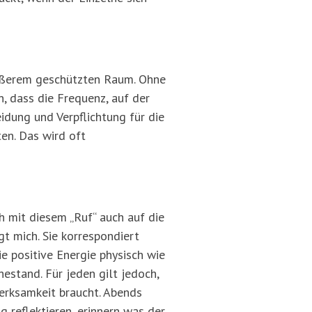
 Größerem geschützten Raum. Ohne
n, dass die Frequenz, auf der
eidung und Verpflichtung für die
ten. Das wird oft
h mit diesem „Ruf“ auch auf die
t mich. Sie korrespondiert
ie positive Energie physisch wie
hestand. Für jeden gilt jedoch,
merksamkeit braucht. Abends
 reflektieren, erinnern was der