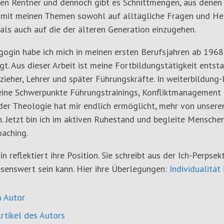
gen Rentner und dennoch gibt es Schnittmengen, aus denen b
 mit meinen Themen sowohl auf alltägliche Fragen und He
als auch auf die der älteren Generation einzugehen.
gogin habe ich mich in meinen ersten Berufsjahren ab 1968
gt. Aus dieser Arbeit ist meine Fortbildungstätigkeit ents
rzieher, Lehrer und später Führungskräfte. In weiterbildung-
ine Schwerpunkte Führungstrainings, Konfliktmanagement 
er Theologie hat mir endlich ermöglicht, mehr von unserer c
. Jetzt bin ich im aktiven Ruhestand und begleite Mensche
aching.
in reflektiert ihre Position. Sie schreibt aus der Ich-Perpsek
senswert sein kann. Hier ihre Überlegungen:
Individualität 
 Autor
rtikel des Autors