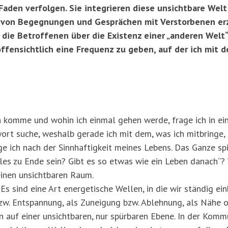
 Faden verfolgen. Sie integrieren diese unsichtbare Welt 
 von Begegnungen und Gesprächen mit Verstorbenen erz
die Betroffenen über die Existenz einer „anderen Welt“
offensichtlich eine Frequenz zu geben, auf der ich mit
h komme und wohin ich einmal gehen werde, frage ich in e
ort suche, weshalb gerade ich mit dem, was ich mitbringe, i
age ich nach der Sinnhaftigkeit meines Lebens. Das Ganze spi
lles zu Ende sein? Gibt es so etwas wie ein Leben danach“?
einen unsichtbaren Raum.
Es sind eine Art energetische Wellen, in die wir ständig ei
zw. Entspannung, als Zuneigung bzw. Ablehnung, als Nähe o
auf einer unsichtbaren, nur spürbaren Ebene. In der Komm