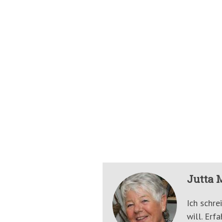
Jutta 
Ich schre
will. Erf