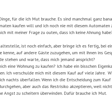
Dinge, für die ich Mut brauche. Es sind manchmal ganz banal
maten kaufen will und ich noch nie mit diesem Automaten z
ch mit meiner Frage zu outen, dass ich keine Ahnung habe
testelle, ist noch einfach, aber bringe ich es fertig, bei e
 kenne, auf andere Gäste zuzugehen, um mit ihnen ins Ges
e stehen und warte, dass mich jemand anspricht?
 mich eine Wohnung zu kaufen? Ich habe ein bisschen Eigenka
n. Ich verschulde mich mit diesem Kauf auf viele Jahre. Wi
ch nachts überfallen. Wenn ich die Entscheidung zum Kauf t
durchgehen, aber auch das Restrisiko akzeptieren, weil nich
ne Angst zu scheitern überwinden. Dafür brauche ich Mut.