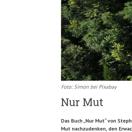
springen
(Accesskey
'2')
Foto: Simon bei Pixabay
Nur Mut
Das Buch „Nur Mut“ von Stepha
Mut nachzudenken, den Erwach