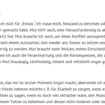
t
ich mich für „Etwas“. Ich traue mich, Neuland zu betreten o
n gemacht habe. Mut hilft auch, eine Herausforderung zu a
ellt hat. Mut brauche ich auch, um einen Konflikt anzusprec
nach einem Autounfall sich wieder ans Steuer zu setzen und
fertig zu werden. Mut braucht mein Wollen, meine Entscheid
hme ich auch die Verantwortung und die Konsequenzen, die
Mut blauäugig, leichtsinnig, riskant und vielleicht sogar ge
e, das mir im ersten Moment Angst macht, überwinde ich 
 Hürde nehmen möchte z. B. für Klarheit zu sorgen, wenn e
 Nein zu sagen, wenn es doch viel einfacher wäre, den Mun
 einem Fehler zu bekennen und diesen nicht Anderen oder 