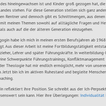
des hineingewachsen ist und Kinder groß gezogen hat, die
andes stehen. Für diese Generation stellen sich ganz ande
gen Rentner und dennoch gibt es Schnittmengen, aus denen b
 mit meinen Themen sowohl auf alltägliche Fragen und He
als auch auf die der älteren Generation einzugehen.
gogin habe ich mich in meinen ersten Berufsjahren ab 1968
gt. Aus dieser Arbeit ist meine Fortbildungstätigkeit ents
rzieher, Lehrer und später Führungskräfte. In weiterbildung-
ine Schwerpunkte Führungstrainings, Konfliktmanagement 
er Theologie hat mir endlich ermöglicht, mehr von unserer c
. Jetzt bin ich im aktiven Ruhestand und begleite Mensche
aching.
in reflektiert ihre Position. Sie schreibt aus der Ich-Perpsek
senswert sein kann. Hier ihre Überlegungen:
Individualität 