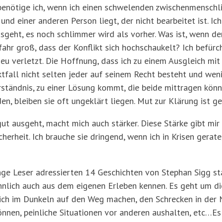
enötige ich, wenn ich einen schwelenden zwischenmenschli
nd einer anderen Person liegt, der nicht bearbeitet ist. I
sgeht, es noch schlimmer wird als vorher. Was ist, wenn d
fahr groß, dass der Konflikt sich hochschaukelt? Ich befürc
 neu verletzt. Die Hoffnung, dass ich zu einem Ausgleich m
iktfall nicht selten jeder auf seinem Recht besteht und we
tändnis, zu einer Lösung kommt, die beide mittragen könne
en, bleiben sie oft ungeklärt liegen. Mut zur Klärung ist ge
ut ausgeht, macht mich auch stärker. Diese Stärke gibt mir
erheit. Ich brauche sie dringend, wenn ich in Krisen gerate,
nge Leser adressierten 14 Geschichten von Stephan Sigg sta
 ähnlich auch aus dem eigenen Erleben kennen. Es geht um 
sich im Dunkeln auf den Weg machen, den Schrecken in der 
nnen, peinliche Situationen vor anderen aushalten, etc…Es 