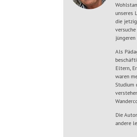
Wohlstan
unseres L
die jetzi
versuche
jüngeren 
Als Päda
beschäfti
Eltern, E
waren me
Studium d
verstehen
Wanderco
Die Autor
andere le