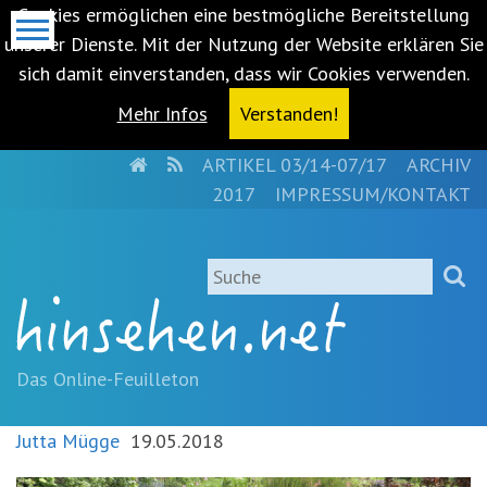
Cookies ermöglichen eine bestmögliche Bereitstellung
unserer Dienste. Mit der Nutzung der Website erklären Sie
sich damit einverstanden, dass wir Cookies verwenden.
Mehr Infos
Verstanden!
HOME
RSS
ARTIKEL 03/14-07/17
ARCHIV
Metanavigation
2017
IMPRESSUM/KONTAKT
Navigationsabkürzungen
Zum
Suche
Inhalt
springen
(Accesskey
'1')
Zur
Das Online-Feuilleton
Navigation
springen
Jutta Mügge
19.05.2018
(Accesskey