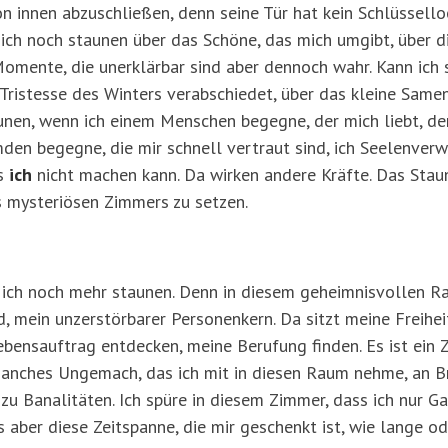
 innen abzuschließen, denn seine Tür hat kein Schlüssello
 ich noch staunen über das Schöne, das mich umgibt, über di
 Momente, die unerklärbar sind aber dennoch wahr. Kann ich
e Tristesse des Winters verabschiedet, über das kleine Sam
unen, wenn ich einem Menschen begegne, der mich liebt, de
den begegne, die mir schnell vertraut sind, ich Seelenverw
as
ich
nicht machen kann. Da wirken andere Kräfte. Das Staun
s mysteriösen Zimmers zu setzen.
 ich noch mehr staunen. Denn in diesem geheimnisvollen 
d, mein unzerstörbarer Personenkern. Da sitzt meine Freihe
bensauftrag entdecken, meine Berufung finden. Es ist ein Z
manches Ungemach, das ich mit in diesen Raum nehme, an Bri
u Banalitäten. Ich spüre in diesem Zimmer, dass ich nur Gas
 aber diese Zeitspanne, die mir geschenkt ist, wie lange od