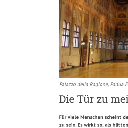
springen
(Accesskey
'2')
Palazzo della Ragione, Padua F: 
Die Tür zu me
Für viele Menschen scheint de
zu sein. Es wirkt so, als hätt