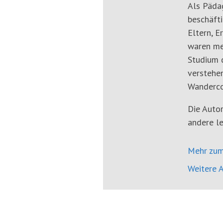
Als Päda
beschäfti
Eltern, E
waren me
Studium d
verstehen
Wanderco
Die Autor
andere le
Mehr zum
Weitere A