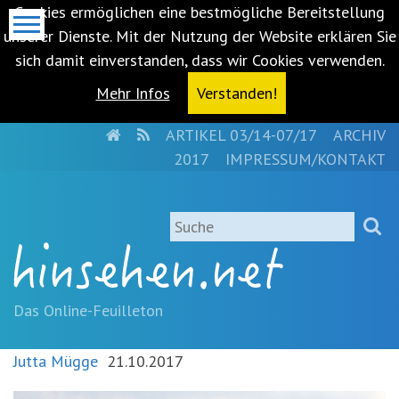
Cookies ermöglichen eine bestmögliche Bereitstellung
unserer Dienste. Mit der Nutzung der Website erklären Sie
sich damit einverstanden, dass wir Cookies verwenden.
Mehr Infos
Verstanden!
HOME
RSS
ARTIKEL 03/14-07/17
ARCHIV
Metanavigation
2017
IMPRESSUM/KONTAKT
Navigationsabkürzungen
Zum
Suche
Inhalt
springen
(Accesskey
'1')
Zur
Das Online-Feuilleton
Navigation
springen
Jutta Mügge
21.10.2017
(Accesskey