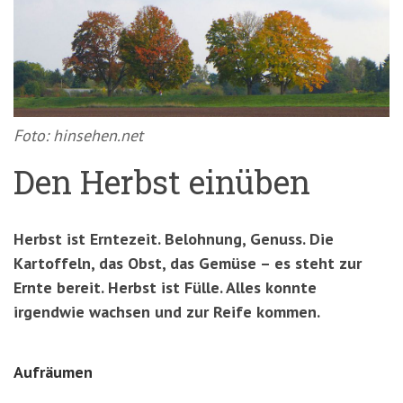
'3')
Zur
Suche
springen
(Accesskey
'2')
Foto: hinsehen.net
Den Herbst einüben
Herbst ist Erntezeit. Belohnung, Genuss. Die
Kartoffeln, das Obst, das Gemüse – es steht zur
Ernte bereit. Herbst ist Fülle. Alles konnte
irgendwie wachsen und zur Reife kommen.
Aufräumen