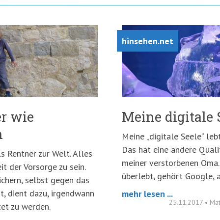
hinsehen.net
er wie
Meine digitale S
n
Meine „digitale Seele“ le
Das hat eine andere Quali
 Rentner zur Welt. Alles
meiner verstorbenen Oma. 
t der Vorsorge zu sein.
überlebt, gehört Google,
ichern, selbst gegen das
t, dient dazu, irgendwann
mehr lesen ...
25.11.2017
•
Mat
et zu werden.