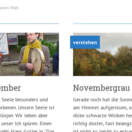
annes Wahl
verstehen
ember
Novembergrau
 Seele besonders und
Gerade noch hat die Sonne
rbenen. Unsere Seele ist
am Himmel aufgerissen, 
Körper. Wir leben aber
dicke schwarze Wolken he
 unser Ich spüren. Einen
richtig düster, fast beän
gibt Hans Goller in "Das
ist nicht so leicht zu er