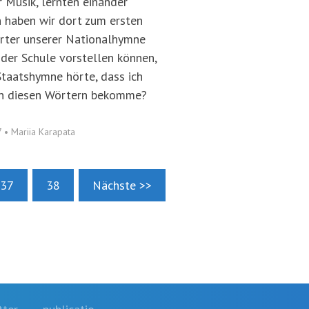
r Musik, lernten einander
 haben wir dort zum ersten
örter unserer Nationalhymne
 der Schule vorstellen können,
Staatshymne hörte, dass ich
n diesen Wörtern bekomme?
7
•
Mariia Karapata
37
38
Nächste >>