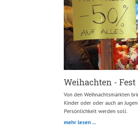
springen
(Accesskey
'2')
Weihachten - Fes
Von den Weihnachtsmärkten brin
Kinder oder oder auch an Jugen
Persönlichkeit werden soll.
mehr lesen ...