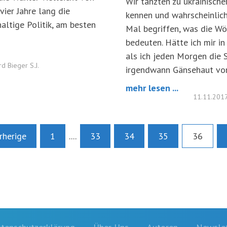
Wir tanzten zu ukrainische
ier Jahre lang die
kennen und wahrscheinlich
altige Politik, am besten
Mal begriffen, was die W
bedeuten. Hätte ich mir in
als ich jeden Morgen die 
rd Bieger S.J.
irgendwann Gänsehaut vo
mehr lesen ...
11.11.201
rherige
1
....
33
34
35
36