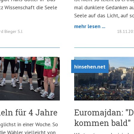
tz Wissenschaft die Seele
mal dunklere Gedanken au
Seele auf das Licht, auf s
mehr lesen ...
rd Bieger S.J.
18.11.2
hinsehen.net
eln für 4 Jahre
Euromajdan: "D
kommen bald"
glichst in einer Woche. So
die Wähler vielleicht von