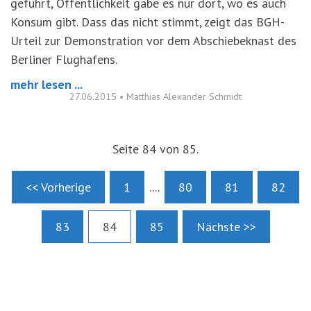
geführt, Öffentlichkeit gäbe es nur dort, wo es auch
Konsum gibt. Dass das nicht stimmt, zeigt das BGH-
Urteil zur Demonstration vor dem Abschiebeknast des
Berliner Flughafens.
mehr lesen ...
27.06.2015
•
Matthias Alexander Schmidt
Seite 84 von 85.
<< Vorherige
1
....
80
81
82
83
84
85
Nächste >>