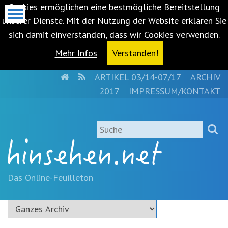
Cookies ermöglichen eine bestmögliche Bereitstellung
unserer Dienste. Mit der Nutzung der Website erklären Sie
sich damit einverstanden, dass wir Cookies verwenden.
Mehr Infos
Verstanden!
HOME
RSS
ARTIKEL 03/14-07/17
ARCHIV
Metanavigation
2017
IMPRESSUM/KONTAKT
Navigationsabkürzungen
Zum
Suche
Inhalt
springen
(Accesskey
'1')
Zur
Das Online-Feuilleton
Navigation
springen
(Accesskey