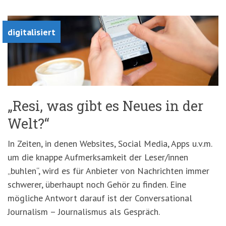
'3')
Zur
Suche
springen
digitalisiert
(Accesskey
'2')
„Resi, was gibt es Neues in der
Welt?“
In Zeiten, in denen Websites, Social Media, Apps u.v.m.
um die knappe Aufmerksamkeit der Leser/innen
„buhlen“, wird es für Anbieter von Nachrichten immer
schwerer, überhaupt noch Gehör zu finden. Eine
mögliche Antwort darauf ist der Conversational
Journalism – Journalismus als Gespräch.