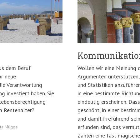
Kommunikation
aus dem Beruf
Wollen wir eine Meinung o
or neue
Argumenten unterstützen, 
die Verantwortung
und Statistiken anzuführe
ng investiert haben. Sie
in eine bestimmte Richtun
 Lebensberechtigung
eindeutig erscheinen. Das
im Rentenalter?
geschönt, in einer bestim
und damit irreführend sei
erfunden sind, das vermu
tta Mügge
Zahlen eine fast magische