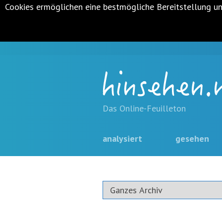
Cookies ermöglichen eine bestmögliche Bereitstellung un
Metanavigation
Navigationsabkürzungen
Zum
Inhalt
Das Online-Feuilleton
springen
(Accesskey
Hauptnavigation
navigation
analysiert
gesehen
'1')
Zur
überspringen
Navigation
springen
(Accesskey
'3')
Zur
Suche