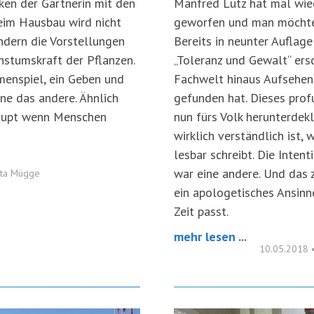
en der Gärtnerin mit den
Manfred Lütz hat mal wie
beim Hausbau wird nicht
geworfen und man möchte 
ndern die Vorstellungen
Bereits in neunter Auflag
hstumskraft der Pflanzen.
„Toleranz und Gewalt“ ersc
menspiel, ein Geben und
Fachwelt hinaus Aufsehen
ne das andere. Ähnlich
gefunden hat. Dieses pro
haupt wenn Menschen
nun fürs Volk herunterdekl
wirklich verständlich ist,
lesbar schreibt. Die Inte
war eine andere. Und das ze
tta Mügge
ein apologetisches Ansinne
Zeit passt.
mehr lesen ...
10.05.2018