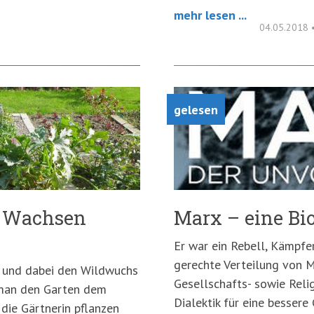
mehr lesen ...
04.05.2018
gelesen
d Wachsen
Marx – eine Bi
Er war ein Rebell, Kämpfer 
gerechte Verteilung von M
n und dabei den Wildwuchs
Gesellschafts- sowie Relig
man den Garten dem
Dialektik für eine bessere
die Gärtnerin pflanzen