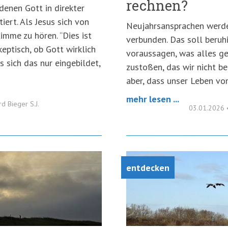
rechnen?
 denen Gott in direkter
tiert. Als Jesus sich von
Neujahrsansprachen werd
timme zu hören. “Dies ist
verbunden. Das soll beruh
keptisch, ob Gott wirklich
voraussagen, was alles g
s sich das nur eingebildet,
zustoßen, das wir nicht b
aber, dass unser Leben vo
mehr lesen ...
rd Bieger S.J.
03.01.2026
entdecken