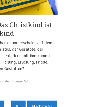
as Christkind ist
skind
chenke und erscheint auf dem
ristus, der Gesalbte, der
eschenk, denn mit ihm kommt
Heilung, Erlösung, Friede.
en Gestalten?
•
Eckhard Bieger S.J.
....
85
Nächste >>