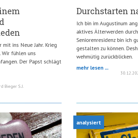
einem
Durchstarten n
d
Ich bin im Augustinum an
ieden
aktives Älterwerden durchs
Seniorenresidenz bin ich 
mit ins Neue Jahr. Krieg
gestalten zu können. Desh
 Wir fühlen uns
wehmütig zurückblicken.
fangen. Der Papst schlägt
mehr lesen ...
30.12.2
rd Bieger S.J.
analysiert