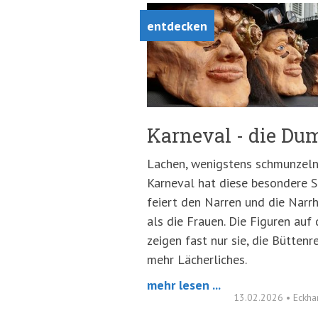
springen
(Accesskey
entdecken
'2')
Karneval - die Du
Lachen, wenigstens schmunzeln
Karneval hat diese besondere St
feiert den Narren und die Narr
als die Frauen. Die Figuren au
zeigen fast nur sie, die Büttenr
mehr Lächerliches.
mehr lesen ...
13.02.2026
•
Eckha