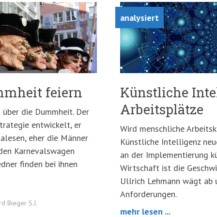
analysiert
mmheit feiern
Künstliche Inte
Arbeitsplätze
 über die Dummheit. Der
rategie entwickelt, er
Wird menschliche Arbeitsk
halesen, eher die Männer
Künstliche Intelligenz neu
f den Karnevalswagen
an der Implementierung kün
edner finden bei ihnen
Wirtschaft ist die Geschwi
Ullrich Lehmann wägt ab u
Anforderungen.
rd Bieger S.J.
mehr lesen ...