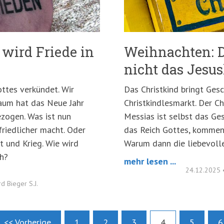
wird Friede in
Weihnachten: D
nicht das Jesu
ttes verkündet. Wir
Das Christkind bringt Ges
Kaum hat das Neue Jahr
Christkindlesmarkt. Der Ch
zogen. Was ist nun
Messias ist selbst das G
friedlicher macht. Oder
das Reich Gottes, kommen 
t und Krieg. Wie wird
Warum dann die liebevoll
ch?
mehr lesen ...
24.12.2025
d Bieger S.J.
<< Vorherige
1
2
3
4
5
6