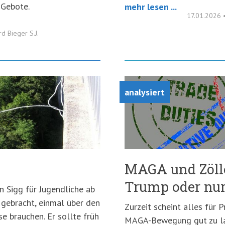
 Gebote.
mehr lesen ...
17.01.2026
rd Bieger S.J.
analysiert
MAGA und Zölle:
Trump oder nur
 Sigg für Jugendliche ab
 gebracht, einmal über den
Zurzeit scheint alles für 
 brauchen. Er sollte früh
MAGA-Bewegung gut zu la