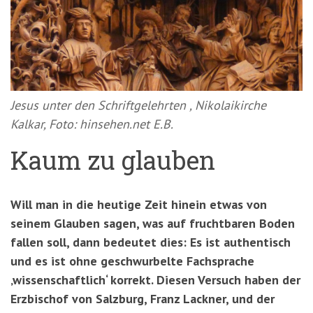
'3')
Zur
Suche
springen
(Accesskey
'2')
Jesus unter den Schriftgelehrten , Nikolaikirche
Kalkar, Foto: hinsehen.net E.B.
Kaum zu glauben
Will man in die heutige Zeit hinein etwas von
seinem Glauben sagen, was auf fruchtbaren Boden
fallen soll, dann bedeutet dies: Es ist authentisch
und es ist ohne geschwurbelte Fachsprache
‚wissenschaftlich‘ korrekt. Diesen Versuch haben der
Erzbischof von Salzburg, Franz Lackner, und der