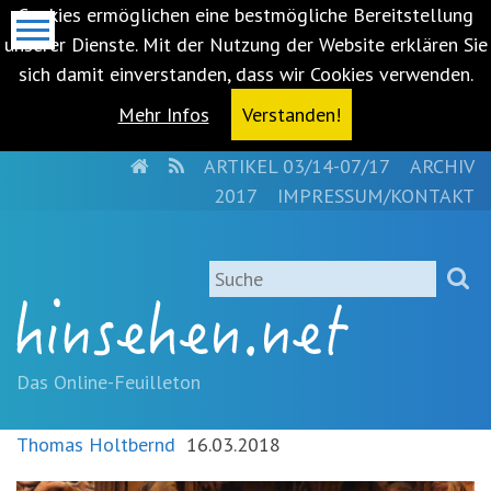
Cookies ermöglichen eine bestmögliche Bereitstellung
unserer Dienste. Mit der Nutzung der Website erklären Sie
sich damit einverstanden, dass wir Cookies verwenden.
Mehr Infos
Verstanden!
HOME
RSS
ARTIKEL 03/14-07/17
ARCHIV
Metanavigation
2017
IMPRESSUM/KONTAKT
Navigationsabkürzungen
Zum
Suche
Inhalt
springen
(Accesskey
'1')
Zur
Das Online-Feuilleton
Navigation
springen
Thomas Holtbernd
16.03.2018
(Accesskey