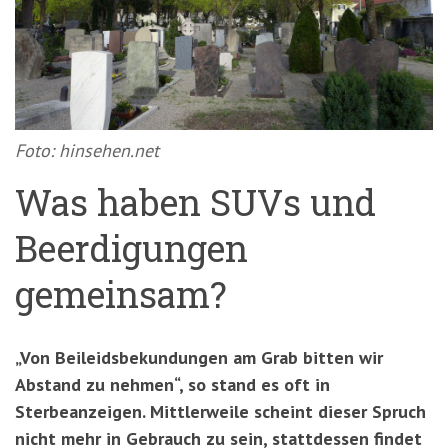
'3')
Zur
Suche
springen
(Accesskey
'2')
Foto: hinsehen.net
Was haben SUVs und
Beerdigungen
gemeinsam?
„Von Beileidsbekundungen am Grab bitten wir
Abstand zu nehmen“, so stand es oft in
Sterbeanzeigen. Mittlerweile scheint dieser Spruch
nicht mehr in Gebrauch zu sein, stattdessen findet