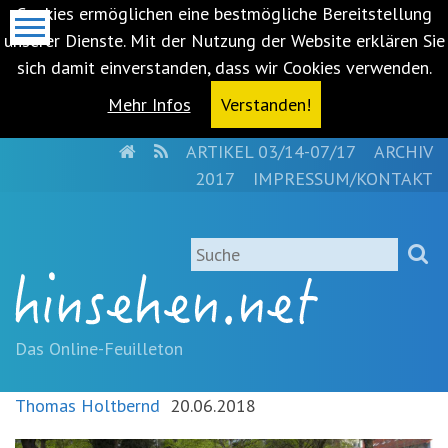
Cookies ermöglichen eine bestmögliche Bereitstellung
unserer Dienste. Mit der Nutzung der Website erklären Sie
sich damit einverstanden, dass wir Cookies verwenden.
Mehr Infos
Verstanden!
HOME
RSS
ARTIKEL 03/14-07/17
ARCHIV
Metanavigation
2017
IMPRESSUM/KONTAKT
Navigationsabkürzungen
Zum
Suche
Inhalt
springen
(Accesskey
'1')
Zur
Das Online-Feuilleton
Navigation
springen
Thomas Holtbernd
20.06.2018
(Accesskey