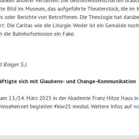
danken anderer verlassen. Die Geisteswissenschaften brauc
te Bild im Museum, das aufgeführte Theaterstück, die im K
s oder Berichte von Betroffenen. Die Theologie hat darübe
rt: Die Caritas wie die Liturgie. Weder ist ein Gemälde noc
 die Bahnhofsmission ein Fake.
Bieger S.J.
äftigte sich mit Glaubens- und Change-Kommunikation
 am 13./14. März 2025 in der Akademie Franz Hitze Haus i
 hinsehen.net begleiten #kiw25 medial. Weitere Infos auf
ww