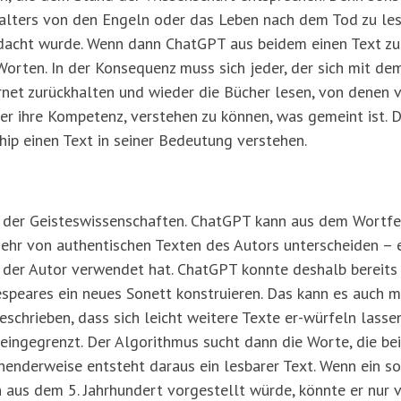
lalters von den Engeln oder das Leben nach dem Tod zu lese
erdacht wurde. Wenn dann ChatGPT aus beidem einen Text 
Worten. In der Konsequenz muss sich jeder, der sich mit d
rnet zurückhalten und wieder die Bücher lesen, von denen vi
ler ihre Kompetenz, verstehen zu können, was gemeint ist. 
hip einen Text in seiner Bedeutung verstehen.
g der Geisteswissenschaften. ChatGPT kann aus dem Wortfe
 mehr von authentischen Texten des Autors unterscheiden – 
e der Autor verwendet hat. ChatGPT konnte deshalb bereit
peares ein neues Sonett konstruieren. Das kann es auch mi
geschrieben, dass sich leicht weitere Texte er-würfeln lass
ingegrenzt. Der Algorithmus sucht dann die Worte, die be
enderweise entsteht daraus ein lesbarer Text. Wenn ein sol
 aus dem 5. Jahrhundert vorgestellt würde, könnte er nur 