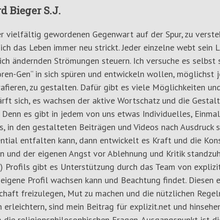
d Bieger S.J.
er vielfältig gewordenen Gegenwart auf der Spur, zu verste
ich das Leben immer neu strickt. Jeder einzelne webt sein 
ich ändernden Strömungen steuern. Ich versuche es selbst s
ren-Gen“ in sich spüren und entwickeln wollen, möglichst 
afieren, zu gestalten. Dafür gibt es viele Möglichkeiten u
ärft sich, es wachsen der aktive Wortschatz und die Gestal
 Denn es gibt in jedem von uns etwas Individuelles, Einmali
, in den gestalteten Beiträgen und Videos nach Ausdruck s
ntial entfalten kann, dann entwickelt es Kraft und die Kon
n und der eigenen Angst vor Ablehnung und Kritik standzuh
) Profils gibt es Unterstützung durch das Team von explizit
 eigene Profil wachsen kann und Beachtung findet. Diesen 
haft freizulegen, Mut zu machen und die nützlichen Regeln
 erleichtern, sind mein Beitrag für explizit.net und hinsehe
 die religionsphilosophischen Fragen. Ausgangspunkt ist d