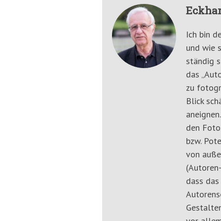
Eckhar
Ich bin d
und wie s
ständig s
das „Auto
zu fotogr
Blick sch
aneignen.
den Fotos
bzw. Pote
von auße
(Autoren-
dass das
Autorensc
Gestalten
vor allem