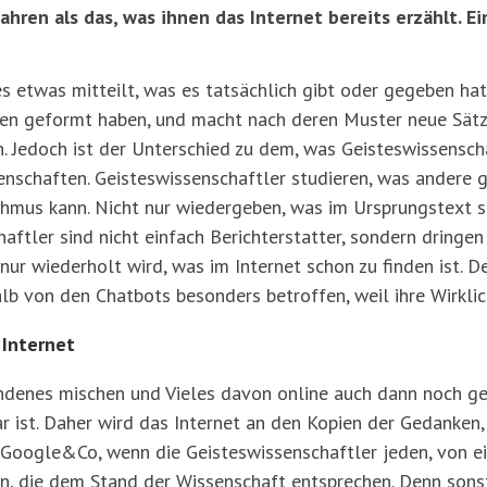
ahren als das, was ihnen das Internet bereits erzählt. E
s etwas mitteilt, was es tatsächlich gibt oder gegeben ha
en geformt haben, und macht nach deren Muster neue Sätze,
n. Jedoch ist der Unterschied zu dem, was Geisteswissenschaf
enschaften. Geisteswissenschaftler studieren, was andere 
ithmus kann. Nicht nur wiedergeben, was im Ursprungstext s
ftler sind nicht einfach Berichterstatter, sondern dringen 
ur wiederholt wird, was im Internet schon zu finden ist. D
lb von den Chatbots besonders betroffen, weil ihre Wirklichk
 Internet
ndenes mischen und Vieles davon online auch dann noch gest
 ist. Daher wird das Internet an den Kopien der Gedanken, 
n Google&Co, wenn die Geisteswissenschaftler jeden, von e
en, die dem Stand der Wissenschaft entsprechen. Denn sonst 