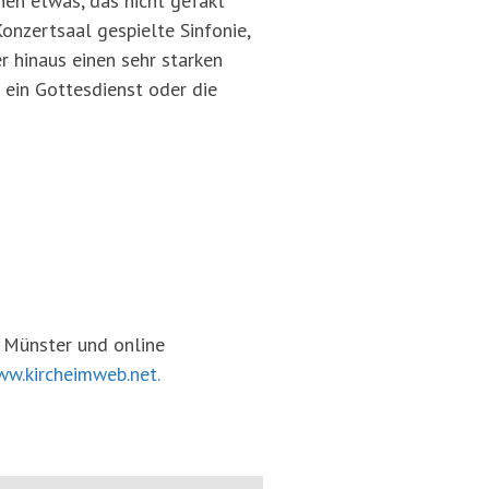
hen etwas, das nicht gefakt
onzertsaal gespielte Sinfonie,
r hinaus einen sehr starken
h ein Gottesdienst oder die
n Münster und online
w.kircheimweb.net.