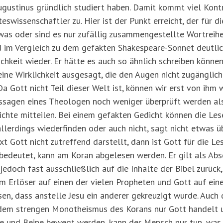
Augustinus gründlich studiert haben. Damit kommt viel Kont
eswissenschaftler zu. Hier ist der Punkt erreicht, der für d
twas oder sind es nur zufällig zusammengestellte Wortreih
d im Vergleich zu dem gefakten Shakespeare-Sonnet deutlic
ichkeit wieder. Er hätte es auch so ähnlich schreiben könne
ine Wirklichkeit ausgesagt, die den Augen nicht zugänglich
a Gott nicht Teil dieser Welt ist, können wir erst von ihm 
ssagen eines Theologen noch weniger überprüft werden als d
dichte mitteilen. Bei einem gefakten Gedicht können die Lese
allerdings wiederfinden oder auch nicht, sagt nicht etwas ü
xt Gott nicht zutreffend darstellt, dann ist Gott für die L
edeutet, kann am Koran abgelesen werden. Er gilt als Absc
 jedoch fast ausschließlich auf die Inhalte der Bibel zurück,
om Erlöser auf einen der vielen Propheten und Gott auf ein
sen, dass anstelle Jesu ein anderer gekreuzigt wurde. Auch
dem strengen Monotheismus des Korans nur Gott handelt 
e und Beine bewegt werden, kann der Mensch nur tun, was G