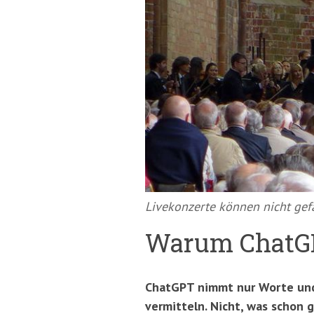
springen
(Accesskey
'2')
Livekonzerte können nicht gef
Warum ChatGP
ChatGPT nimmt nur Worte und 
vermitteln. Nicht, was schon 