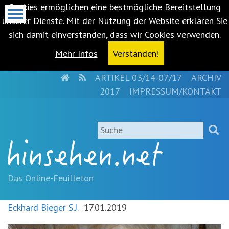
Cookies ermöglichen eine bestmögliche Bereitstellung
unserer Dienste. Mit der Nutzung der Website erklären Sie
sich damit einverstanden, dass wir Cookies verwenden.
Mehr Infos
Verstanden!
HOME
RSS
ARTIKEL 03/14-07/17
ARCHIV
Metanavigation
2017
IMPRESSUM/KONTAKT
Navigationsabkürzungen
Zum
Suche
Inhalt
springen
(Accesskey
'1')
Zur
Das Online-Feuilleton
Navigation
springen
Eckhard Bieger S.J.
17.01.2019
(Accesskey