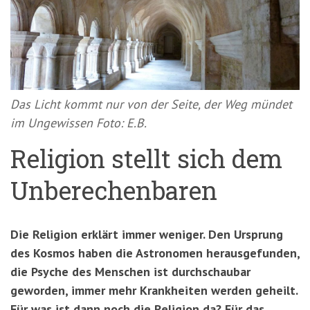
'3')
Zur
Suche
springen
(Accesskey
'2')
Das Licht kommt nur von der Seite, der Weg mündet
im Ungewissen Foto: E.B.
Religion stellt sich dem
Unberechenbaren
Die Religion erklärt immer weniger. Den Ursprung
des Kosmos haben die Astronomen herausgefunden,
die Psyche des Menschen ist durchschaubar
geworden, immer mehr Krankheiten werden geheilt.
Für was ist dann noch die Religion da? Für das