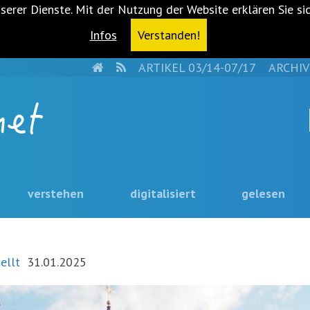
serer Dienste. Mit der Nutzung der Website erklären Sie si
Infos
Verstanden!
HOME
RSS
ARTIKEL 03/14-07/17
ARCHIV
verstehen
digitalisiert
gelesen
ellt
31.01.2025