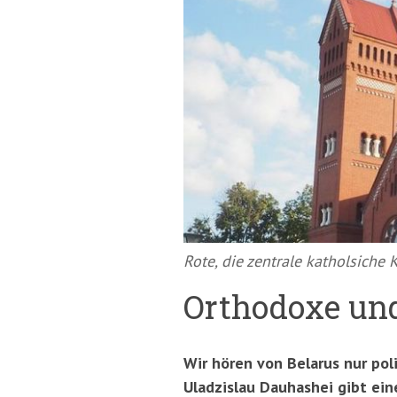
springen
(Accesskey
'2')
Rote, die zentrale katholsiche 
Orthodoxe und
Wir hören von Belarus nur pol
Uladzislau Dauhashei gibt ein