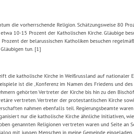
entum die vorherrschende Religion. Schätzungsweise 80 Proz
etwa 10-15 Prozent der Katholischen Kirche. Gläubige bes
 Prozent der belarussischen Katholiken besuchen regelmäß
Gläubigen tun. [1]
ft die katholische Kirche in Weißrussland auf nationaler 
 Beispiele ist die „Konferenz im Namen des Friedens und de
ehmern gehörten Vertreter der Kirche bis hin zu den Bischö
etäre vertreten. Vertreter der protestantischen Kirche sowie
perschaften nahmen ebenfalls teil. Regierungsbeamte waren
anisiert nur die katholische Kirche ähnliche Initiativen, 
 oben genannten Religionen vertreten waren und Seite an Se
ialog mit jungen Menschen in meine Gemeinde eingeladen. 