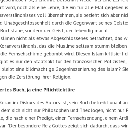
ert wird, noch als eine Lehre, die ein für alle Mal gegeben 
nsverständnisses voll übernehmen, sie bezieht sich aber nic
nd Unabgeschlossenheit durch die Gegenwart seines Geistes
r Buchstabe, sondern der Geist, der lebendig macht.
limen nicht als etwas Abgeschlossenes betrachtet, das wö
 Koranverständnis, das die Muslime seltsam stumm bleiben 
ie Fernsehschirme gebombt wird. Diesen Islam kritisiert d
gibt es nur den Staatsakt für den französischen Polizisten,
 bleibt eine bildmächtige Gegeninszenierung des Islam? Si
en die Zerstörung ihrer Religion.
ertes Buch, ja eine Pflichtlektüre
Koran im Diskurs des Autors ist, sein Buch betreibt unabhä
 dem sich nicht nur Philosophen und Theologen, nicht nur P
e, die nach einer Predigt, einer Fernsehsendung, einem Arti
ar. "Der besondere Reiz Gottes zeigt sich dadurch, dass wir 