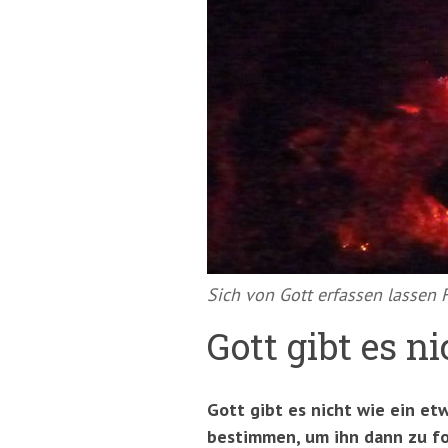
springen
(Accesskey
'2')
Sich von Gott erfassen lassen F
Gott gibt es n
Gott gibt es nicht wie ein et
bestimmen, um ihn dann zu fot