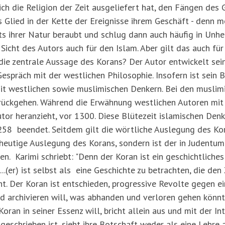
sich die Religion der Zeit ausgeliefert hat, den Fängen de
 Glied in der Kette der Ereignisse ihrem Geschäft - denn me
ts ihrer Natur beraubt und schlug dann auch häufig in Unhe
 Sicht des Autors auch für den Islam. Aber gilt das auch f
die zentrale Aussage des Korans? Der Autor entwickelt sei
espräch mit der westlichen Philosophie. Insofern ist sein 
it westlichen sowie muslimischen Denkern. Bei den musli
urückgehen. Während die Erwähnung westlichen Autoren mit 
utor heranzieht, vor 1300. Diese Blütezeit islamischen Den
8 beendet. Seitdem gilt die wörtliche Auslegung des Kor
ie heutige Auslegung des Korans, sondern ist der in Judent
. Karimi schriebt: "Denn der Koran ist ein geschichtliches
..(er) ist selbst als eine Geschichte zu betrachten, die den
t. Der Koran ist entschieden, progressive Revolte gegen ei
d archivieren will, was abhanden und verloren gehen könnte
ran in seiner Essenz will, bricht allein aus und mit der In
geschrieben ist, sieht ihre Botschaft weder als eine Lehre a