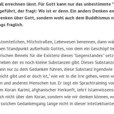
l errechnen lässt. Für Gott kann nur das unbestimmte "i
geführt, der fragt: Wo ist er denn. Ein anders Denken en
Denken über Gott, sondern wohl auch dem Buddhismus n
gs fraglich.
 Atomteilchen, Milchstraßen, Lebewesen benennen, dann wä
nen Standpunkt außerhalb Gottes, von dem ein Geschöpf beu
ischen Beweis für die Existenz dieses "Gegenstandes" setzt
neben der es noch kleine Substanzen gibt. Dieses Substanz
 dann nur zu dem Gedanken führen, diese Substanz irgendw
icht gibt und er doch ist," wie wir in die Irre gehen, wenn w
n und anderen Menschen tun. Er legt ein Sprachtraining vor
m Koran. Karimi, afghanischer Herkunft, lehrt Islamwissens
uch nicht über den Koran, sondern wie wir denken können, w
en solchen Gedankengang lange nicht in dieser intellektuel