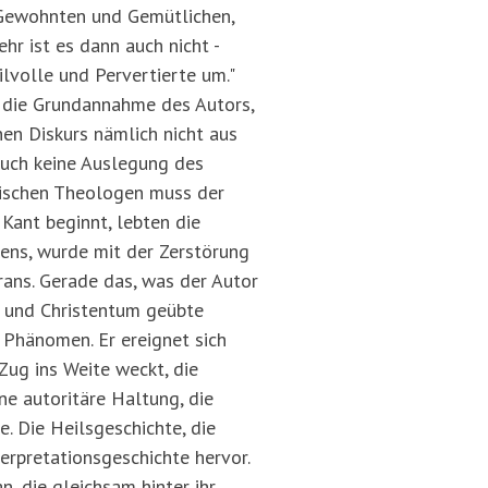
s Gewohnten und Gemütlichen,
hr ist es dann auch nicht -
ilvolle und Pervertierte um."
ür die Grundannahme des Autors,
nen Diskurs nämlich nicht aus
Buch keine Auslegung des
mischen Theologen muss der
Kant beginnt, lebten die
kens, wurde mit der Zerstörung
ans. Gerade das, was der Autor
um und Christentum geübte
 Phänomen. Er ereignet sich
 Zug ins Weite weckt, die
ne autoritäre Haltung, die
. Die Heilsgeschichte, die
terpretationsgeschichte hervor.
n, die gleichsam hinter ihr