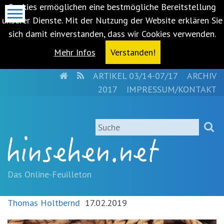
Cookies ermöglichen eine bestmögliche Bereitstellung
unserer Dienste. Mit der Nutzung der Website erklären Sie
sich damit einverstanden, dass wir Cookies verwenden.
Mehr Infos
Verstanden!
HOME
RSS
ARTIKEL 03/14-07/17
ARCHIV
Metanavigation
2017
IMPRESSUM/KONTAKT
Navigationsabkürzungen
Zum
Suche
Inhalt
springen
(Accesskey
'1')
Zur
Das Online-Feuilleton
Navigation
springen
Thomas Holtbernd
17.02.2019
(Accesskey