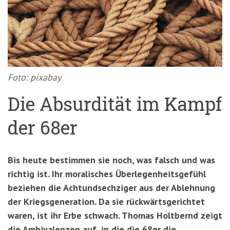
'3')
Zur
Suche
springen
(Accesskey
'2')
Foto: pixabay
Die Absurdität im Kampf
der 68er
Bis heute bestimmen sie noch, was falsch und was
richtig ist. Ihr moralisches Überlegenheitsgefühl
beziehen die Achtundsechziger aus der Ablehnung
der Kriegsgeneration. Da sie rückwärtsgerichtet
waren, ist ihr Erbe schwach. Thomas Holtbernd zeigt
die Ambivalenzen auf, in die die 68er die