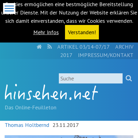
Cookies ermöglichen eine bestmögliche Bereitstellung
unserer Dienste. Mit der Nutzung der Website erklären Sie
sich damit einverstanden, dass wir Cookies verwenden.
Mehr Infos
Verstanden!
HOME
RSS
ARTIKEL 03/14-07/17
ARCHIV
Metanavigation
2017
IMPRESSUM/KONTAKT
Navigationsabkürzungen
Zum
Suche
Inhalt
springen
(Accesskey
'1')
Zur
Das Online-Feuilleton
Navigation
springen
Thomas Holtbernd
23.11.2017
(Accesskey