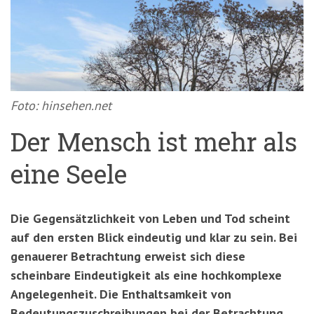
'3')
Zur
Suche
springen
(Accesskey
'2')
Foto: hinsehen.net
Der Mensch ist mehr als
eine Seele
Die Gegensätzlichkeit von Leben und Tod scheint
auf den ersten Blick eindeutig und klar zu sein. Bei
genauerer Betrachtung erweist sich diese
scheinbare Eindeutigkeit als eine hochkomplexe
Angelegenheit. Die Enthaltsamkeit von
Bedeutungszuschreibungen bei der Betrachtung