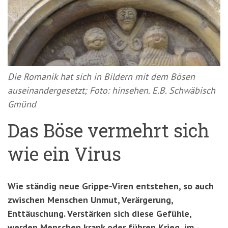
'3')
Zur
Suche
springen
(Accesskey
'2')
Die Romanik hat sich in Bildern mit dem Bösen
auseinandergesetzt; Foto: hinsehen. E.B. Schwäbisch
Gmünd
Das Böse vermehrt sich
wie ein Virus
Wie ständig neue Grippe-Viren entstehen, so auch
zwischen Menschen Unmut, Verärgerung,
Enttäuschung. Verstärken sich diese Gefühle,
werden Menschen krank oder führen Krieg, im