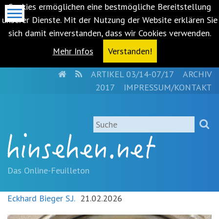
Cookies ermöglichen eine bestmögliche Bereitstellung
unserer Dienste. Mit der Nutzung der Website erklären Sie
sich damit einverstanden, dass wir Cookies verwenden.
Mehr Infos
Verstanden!
HOME
RSS
ARTIKEL 03/14-07/17
ARCHIV
Metanavigation
2017
IMPRESSUM/KONTAKT
Navigationsabkürzungen
Zum
Suche
Inhalt
springen
(Accesskey
'1')
Zur
Das Online-Feuilleton
Navigation
springen
Eckhard Bieger S.J.
21.02.2026
(Accesskey