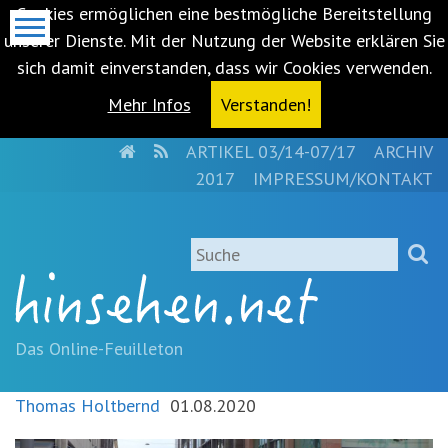
Cookies ermöglichen eine bestmögliche Bereitstellung
unserer Dienste. Mit der Nutzung der Website erklären Sie
sich damit einverstanden, dass wir Cookies verwenden.
Mehr Infos
Verstanden!
HOME
RSS
ARTIKEL 03/14-07/17
ARCHIV
Metanavigation
2017
IMPRESSUM/KONTAKT
Navigationsabkürzungen
Zum
Suche
Inhalt
springen
(Accesskey
'1')
Zur
Das Online-Feuilleton
Navigation
springen
Thomas Holtbernd
01.08.2020
(Accesskey