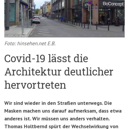
'3')
Zur
Suche
springen
(Accesskey
'2')
Foto: hinsehen.net E.B.
Covid-19 lässt die
Architektur deutlicher
hervortreten
Wir sind wieder in den Straßen unterwegs. Die
Masken machen uns darauf aufmerksam, dass etwa
anderes ist. Wir müssen uns anders verhalten.
Thomas Holtbernd spürt der Wechselwirkung von