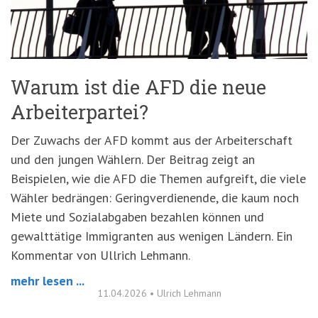
'3')
Zur
Suche
springen
(Accesskey
'2')
Warum ist die AFD die neue
Arbeiterpartei?
Der Zuwachs der AFD kommt aus der Arbeiterschaft
und den jungen Wählern. Der Beitrag zeigt an
Beispielen, wie die AFD die Themen aufgreift, die viele
Wähler bedrängen: Geringverdienende, die kaum noch
Miete und Sozialabgaben bezahlen können und
gewalttätige Immigranten aus wenigen Ländern. Ein
Kommentar von Ullrich Lehmann.
mehr lesen ...
11.04.2026
•
Ulrich Lehmann