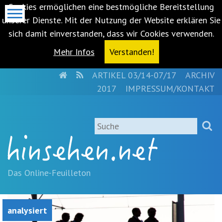
Cookies ermöglichen eine bestmögliche Bereitstellung
unserer Dienste. Mit der Nutzung der Website erklären Sie
sich damit einverstanden, dass wir Cookies verwenden.
Mehr Infos
Verstanden!
HOME
RSS
ARTIKEL 03/14-07/17
ARCHIV
Metanavigation
2017
IMPRESSUM/KONTAKT
Navigationsabkürzungen
Zum
Suche
Inhalt
springen
(Accesskey
'1')
Zur
Das Online-Feuilleton
Navigation
springen
(Accesskey
analysiert