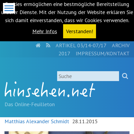
Cookies ermöglichen eine bestmögliche Bereitstellung
unserer Dienste. Mit der Nutzung der Website erklären Sie
sich damit einverstanden, dass wir Cookies verwenden.
Mehr Infos
Verstanden!
HOME
RSS
ARTIKEL 03/14-07/17
ARCHIV
Metanavigation
2017
IMPRESSUM/KONTAKT
Navigationsabkürzungen
Zum
Suche
Inhalt
springen
(Accesskey
'1')
Zur
Das Online-Feuilleton
Navigation
springen
Matthias Alexander Schmidt
28.11.2015
(Accesskey