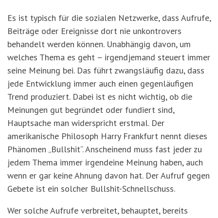
Es ist typisch für die sozialen Netzwerke, dass Aufrufe,
Beiträge oder Ereignisse dort nie unkontrovers
behandelt werden können. Unabhängig davon, um
welches Thema es geht – irgendjemand steuert immer
seine Meinung bei. Das führt zwangsläufig dazu, dass
jede Entwicklung immer auch einen gegenläufigen
Trend produziert. Dabei ist es nicht wichtig, ob die
Meinungen gut begründet oder fundiert sind,
Hauptsache man widerspricht erstmal. Der
amerikanische Philosoph Harry Frankfurt nennt dieses
Phänomen „Bullshit“. Anscheinend muss fast jeder zu
jedem Thema immer irgendeine Meinung haben, auch
wenn er gar keine Ahnung davon hat. Der Aufruf gegen
Gebete ist ein solcher Bullshit-Schnellschuss.
Wer solche Aufrufe verbreitet, behauptet, bereits