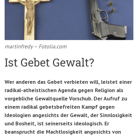
'3')
Zur
Suche
springen
(Accesskey
'2')
martinfredy – Fotolia.com
Ist Gebet Gewalt?
Wer anderen das Gebet verbieten will, leistet einer
radikal-atheistischen Agenda gegen Religion als
vorgebliche Gewaltquelle Vorschub. Der Aufruf zu
einem radikal gebetsbefreiten Kampf gegen
Ideologien angesichts der Gewalt, der Sinnlosigkeit
und Bosheit, ist seinerseits ideologisch. Er
beansprucht die Machtlosigkeit angesichts von