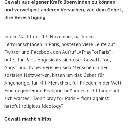
Gewalt aus eigener Kraft überwinden zu können
und verweigert anderen Versuchen, wie dem Gebet,
ihre Berechtigung.
In der Nacht des 13. November, nach den
Terroranschlägen in Paris, posteten viele Leute auf
Twitter und Facebook den Aufruf „#PrayForParis“ –
betet für Paris. Angesichts sinnloser Gewalt, Tod,
Angst und Trauer vereinen sich Menschen in den
sozialen Netzwerken, bitten um das Gebet für
Angehörige, für Mit-Menschen, für Frieden in der Welt.
Eine gegenteilige Reaktion ließ indes nicht lange auf
sich warten: „Don’t pray for Paris – fight against
hateful religious ideology“.
Gewalt macht hilflos