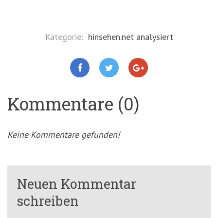
Kategorie:
hinsehen.net analysiert
Kommentare (0)
Keine Kommentare gefunden!
Neuen Kommentar
schreiben