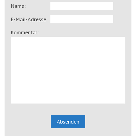
Name:
E-Mail-Adresse:
Kommentar: