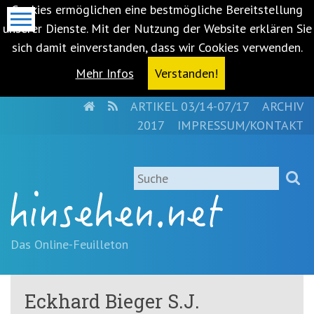
Cookies ermöglichen eine bestmögliche Bereitstellung
unserer Dienste. Mit der Nutzung der Website erklären Sie
sich damit einverstanden, dass wir Cookies verwenden.
Mehr Infos
Verstanden!
HOME
RSS
ARTIKEL 03/14-07/17
ARCHIV
Metanavigation
2017
IMPRESSUM/KONTAKT
Navigationsabkürzungen
Zum
Suche
Inhalt
springen
(Accesskey
'1')
Zur
Das Online-Feuilleton
Navigation
springen
(Accesskey
Eckhard Bieger S.J.