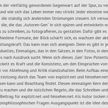
in der vielfältig gewordenen Gegenwart auf der Spur, zu ve
und wie sich das Leben immer neu strickt. Jeder einzelne 
 die ständig sich ändernden Strömungen steuern. Ich versu
 die, die das „Autoren-Gen“ in sich spüren und entwickeln 
 zu schreiben, zu fotografieren, zu gestalten. Dafür gibt e
hiedene Formate, der Blick schärft sich, es wachsen der ak
ltungskraft. Das kann man sich aneignen. Denn es gibt in 
iduelles, Einmaliges, das in den Sätzen, in den Fotos, in d
s nach Ausdruck sucht. Wenn sich dieses „Gen“ bzw. Potenti
ckelt es Kraft und die Konsistenz, um den Einsprüchen vo
 vor Ablehnung und Kritik standzuhalten. Beim Aufbau eines
stützung durch das Team von explizit.net und hinsehen.net,
en kann und Beachtung findet. Diesen einmaligen Kern der
u machen und die nützlichen Regeln, die das Schreiben und 
Beitrag für explizit.net und hinsehen.net. Als Autor locken
ionsphilosophischen Fragen. Ausgangspunkt ist die Idee de