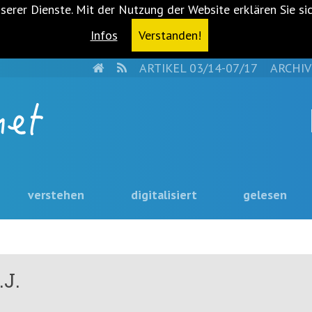
serer Dienste. Mit der Nutzung der Website erklären Sie si
Infos
Verstanden!
HOME
RSS
ARTIKEL 03/14-07/17
ARCHIV
verstehen
digitalisiert
gelesen
.J.