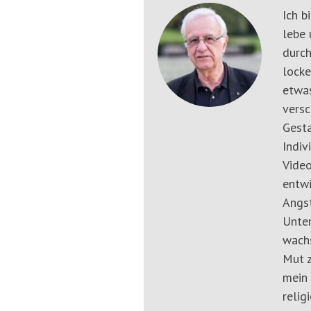
springen
Ich b
(Accesskey
lebe 
'2')
durch
locke
etwas
versc
Gesta
Indiv
Video
entwi
Angst
Unter
wachs
Mut z
mein 
relig